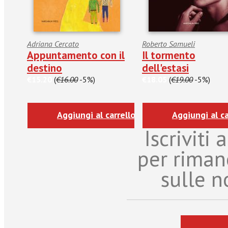
Adriana Cercato
Roberto Samueli
Appuntamento con il
Il tormento
destino
dell'estasi
€15.20
(
€16.00
-5%)
€18.05
(
€19.00
-5%)
Aggiungi al carrello
Aggiungi al ca
Iscriviti
per riman
sulle n