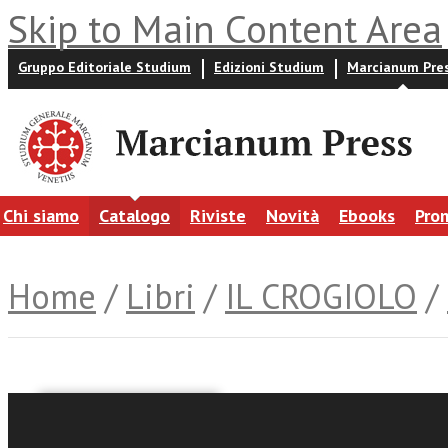
Skip to Main Content Area
Gruppo Editoriale Studium
Edizioni Studium
Marcianum Pre
Chi siamo
Catalogo
Riviste
Novità
Ebooks
Pro
Home
/
Libri
/
IL CROGIOLO
/
Liliana Nardese