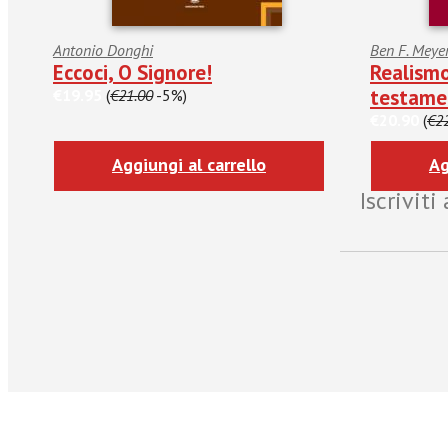
Antonio Donghi
Ben F. Meye
Eccoci, O Signore!
Realismo
testame
€19.95
(
€21.00
-5%)
€20.90
(
€2
Aggiungi al carrello
Ag
Iscrivit