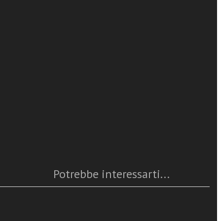
San Lorenzo Giustiniani
tiniani.
leggi tutto
t’opera,
della vita
pirazioni e
Caratteristiche
e
andosi
Anno
: 2010
. Edizione
Numero pagine
: 334
ISBN
: 978-88-6512-010-1
Questo articolo è
disponibile
Potrebbe interessarti...