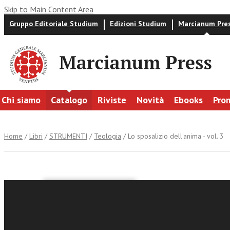
Skip to Main Content Area
Gruppo Editoriale Studium
Edizioni Studium
Marcianum Pre
Chi siamo
Catalogo
Riviste
Novità
Ebooks
Pro
Home
/
Libri
/
STRUMENTI
/
Teologia
/ Lo sposalizio dell'anima - vol. 3
San Lorenzo Gi
Lo sposal