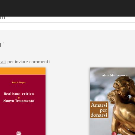
ni
ti
rati
per inviare commenti