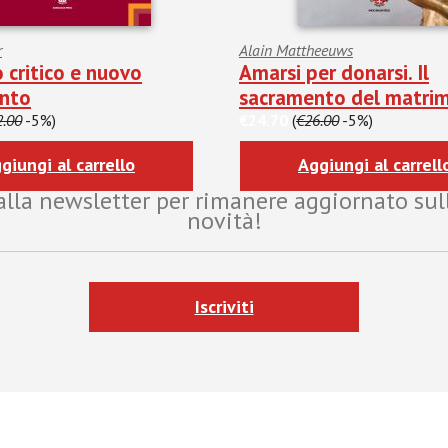
r
Alain Mattheeuws
 critico e nuovo
Amarsi per donarsi. Il
nto
sacramento del matri
2.00
-5%)
€24.70
(
€26.00
-5%)
giungi al carrello
Aggiungi al carrell
i alla newsletter per rimanere aggiornato sul
novità!
Iscriviti