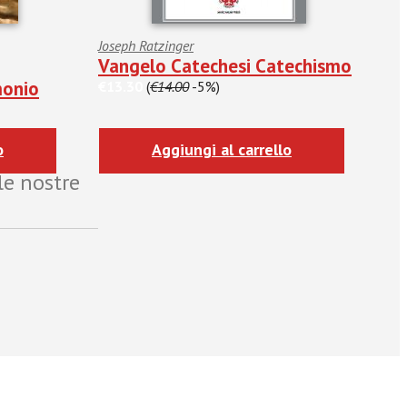
Joseph Ratzinger
Vangelo Catechesi Catechismo
monio
€13.30
(
€14.00
-5%)
o
Aggiungi al carrello
le nostre