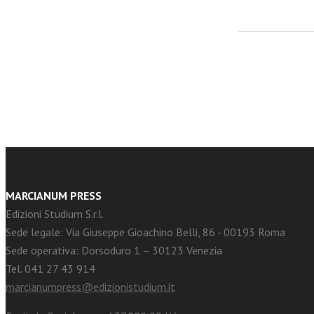
facebook
Twitter
MARCIANUM PRESS
Edizioni Studium S.r.l.
Sede legale: Via Giuseppe Gioachino Belli, 86 - 00193 Roma
Sede operativa: Dorsoduro 1 – 30123 Venezia
Tel. 041 27 43 914
marcianumpress@edizionistudium.it