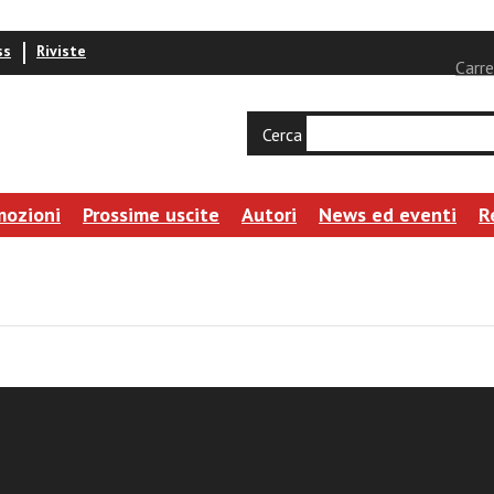
ss
Riviste
Carre
Cerca
mozioni
Prossime uscite
Autori
News ed eventi
R
ustiniani
izio dell'anima - vol. 3