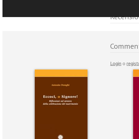
Recensio
Commen
Login
o
regist