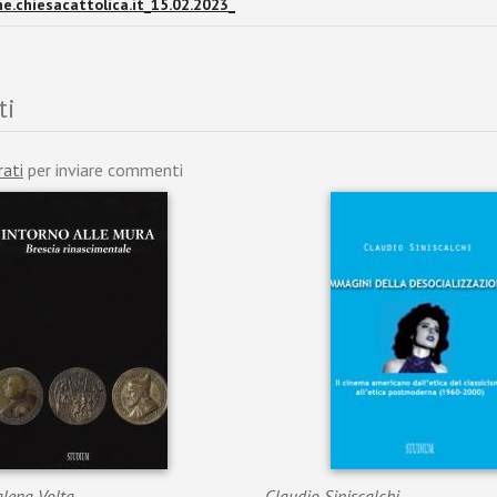
e.chiesacattolica.it_15.02.2023_
ti
rati
per inviare commenti
alena Volta
Claudio Siniscalchi