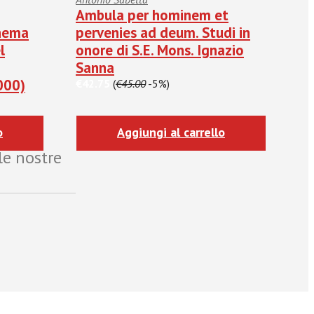
Ambula per hominem et
inema
pervenies ad deum. Studi in
l
onore di S.E. Mons. Ignazio
Sanna
000)
€42.75
(
€45.00
-5%)
o
Aggiungi al carrello
le nostre