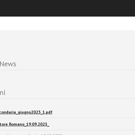
e e che cosa riscoprire, per favorirne un rilancio, insieme ad un inte
delle potenzialità della formazione terziaria.
 News
ni
condaria_giugno2025_1.pdf
atore Romano_19.09.2023_