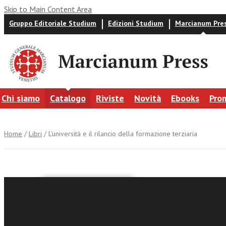
Skip to Main Content Area
Gruppo Editoriale Studium
Edizioni Studium
Marcianum Pre
Chi siamo
Catalogo
Riviste
Novità
Ebooks
Pro
Home
/
Libri
/ L'università e il rilancio della formazione terziaria
Francesco Ma
L'univers