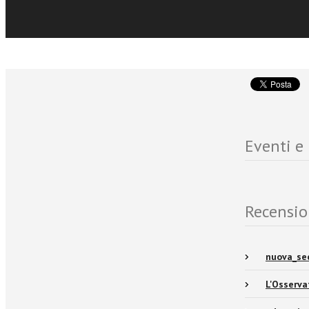
cosa recuperar
allargamento 
Eventi e
Recensio
nuova_se
L'Osserv