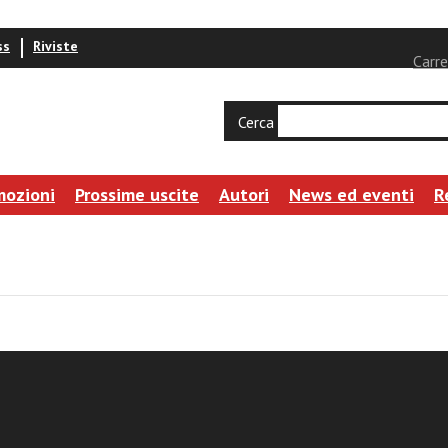
ss
Riviste
Carre
Cerca
mozioni
Prossime uscite
Autori
News ed eventi
R
gni
ità e il rilancio della formazione terziaria