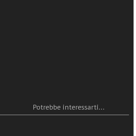
Francesco Magni
leggi tutto
de incertezza.
 che parevano
pensamento che
Caratteristiche
a anche
 i
Anno
: 2023
Numero pagine
: 192
ISBN
: 9788838251641
tà e la
Questo articolo è
disponibile
 e declinazioni
Potrebbe interessarti...
ori e
ueville,
aga ciò che è
 è più, che