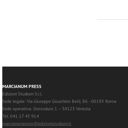
facebook
Twitter
MARCIANUM PRESS
Edizioni Studium S.r.l.
Sede legale: Via Giuseppe Gioachino Belli, 86 - 00193 Roma
Sede operativa: Dorsoduro 1 – 30123 Venezia
Tel. 041 27 43 914
marcianumpress@edizionistudium.it