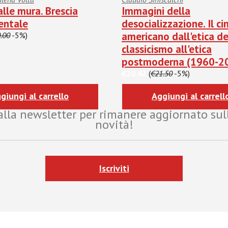
alle mura. Brescia
Immagini della
entale
desocializzazione. Il c
americano dall'etica de
.00
-5%)
classicismo all'etica
postmoderna (1960-2
€20.42
(
€21.50
-5%)
giungi al carrello
Aggiungi al carrell
i alla newsletter per rimanere aggiornato sul
novità!
Iscriviti