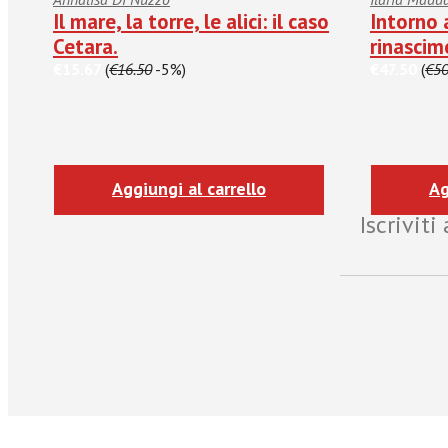
Il mare, la torre, le alici: il caso
Intorno 
Cetara.
rinascim
€15.67
(
€16.50
-5%)
€47.50
(
€50
Aggiungi al carrello
Ag
Iscrivit