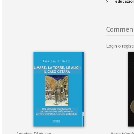
educazion
Commen
Login
o
regist
Annalisa Di Nuzzo
Ilaria Madd