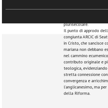
con il pensiero di influen
XIX secolo, la ricerca d
la collocazione di Maria
plurisecolare.
Il punto di approdo dell
congiunta ARCIC di Seatt
in Cristo, che sancisce 
mariana non debbano ess
nel cammino ecumenico.
contributo originale e pi
teologica, evidenziando 
stretta connessione con 
convergenza e arricchim
l’anglicanesimo, ma per t
della Riforma.