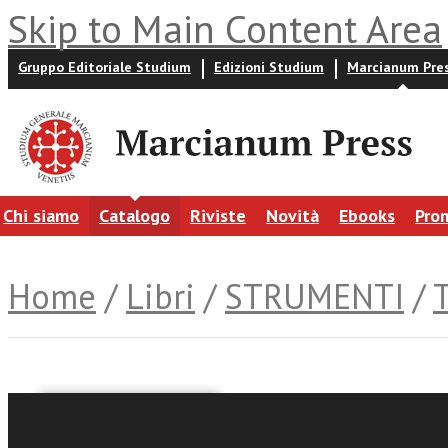
Skip to Main Content Area
Gruppo Editoriale Studium
Edizioni Studium
Marcianum Pre
Chi siamo
Catalogo
Riviste
Novità
Ebooks
Pro
Home
/
Libri
/
STRUMENTI
/
Marco Torraca