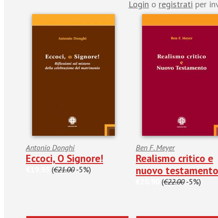
Login
o
registrati
per in
Antonio Donghi
Ben F. Meyer
Eccoci, O Signore!
Realismo critico e
nuovo testament
€19.95
(
€21.00
-5%)
€20.90
(
€22.00
-5%)