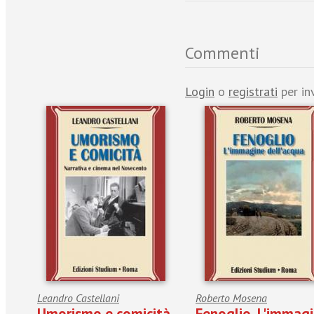
Commenti
Login
o
registrati
per in
Leandro Castellani
Roberto Mosena
Umorismo e comicità.
Fenoglio. L'immag