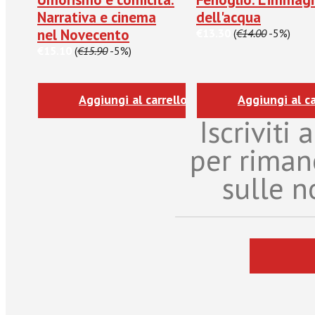
Narrativa e cinema
dell'acqua
nel Novecento
€13.30
(
€14.00
-5%)
€15.10
(
€15.90
-5%)
Aggiungi al carrello
Aggiungi al ca
Iscriviti
per riman
sulle n