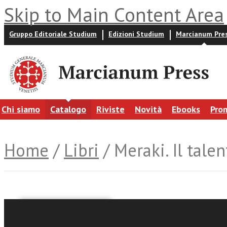
Skip to Main Content Area
Gruppo Editoriale Studium
Edizioni Studium
Marcianum Pre
Chi siamo
Catalogo
Riviste
Novità
Ebooks
Pro
Home
/
Libri
/ Meraki. Il talen
Francesca Romana De' An