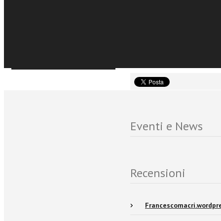
€7,99
Acquista Ebook
Presentazione del Card. G
Sfoglia online
Eventi e News
Recensioni
Francescomacri.wordpr