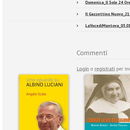
Domenica_Il Sole 24 Or
Il Gazzettino Nuovo_21
LaVocediMantova_05.0
Commenti
Login
o
registrati
per in