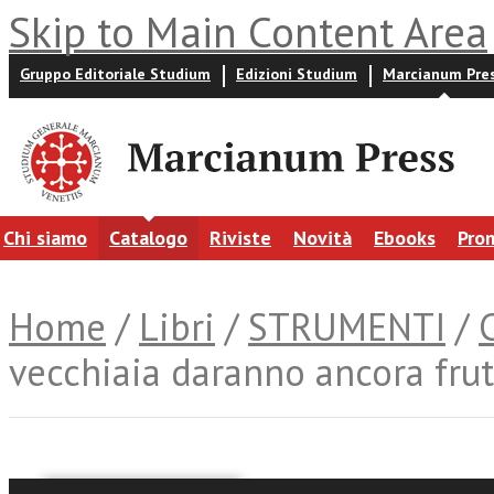
Skip to Main Content Area
Gruppo Editoriale Studium
Edizioni Studium
Marcianum Pre
Chi siamo
Catalogo
Riviste
Novità
Ebooks
Pro
Home
/
Libri
/
STRUMENTI
/
vecchiaia daranno ancora frut