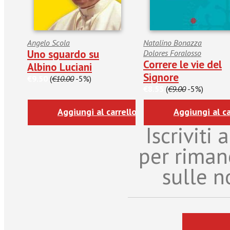
Angelo Scola
Natalino Bonazza
Uno sguardo su
Dolores Foralosso
Correre le vie del
Albino Luciani
Signore
€9.50
(
€10.00
-5%)
€8.55
(
€9.00
-5%)
Aggiungi al carrello
Aggiungi al ca
Iscriviti
per riman
sulle n