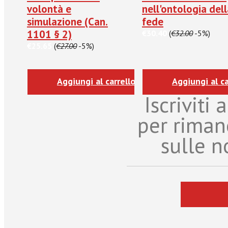
volontà e
nell'ontologia del
simulazione (Can.
fede
1101 § 2)
€30.40
(
€32.00
-5%)
€25.65
(
€27.00
-5%)
Aggiungi al carrello
Aggiungi al ca
Iscriviti
per riman
sulle n