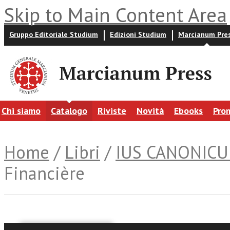
Skip to Main Content Area
Gruppo Editoriale Studium
Edizioni Studium
Marcianum Pre
Chi siamo
Catalogo
Riviste
Novità
Ebooks
Pro
Home
/
Libri
/
IUS CANONIC
Financière