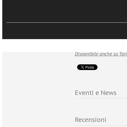
dell’acquisizione e dell
questo libro suggerisce
Sfoglia online
perequazione finanziaria
l’autosufficienza economi
della Chiesa.
Disponibile anche su Tor
Eventi e News
Recensioni