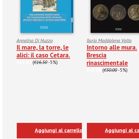
Annalisa Di Nuzzo
Ilaria Maddalena Volta
Il mare, la torre, le
Intorno alle mura.
alici: il caso Cetara.
Brescia
rinascimentale
€15.67
(
€16.50
-5%)
€47.50
(
€50.00
-5%)
Aggiungi al carrello
Aggiungi al ca