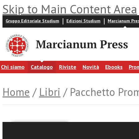
Skip to Main Content Area
Gruppo Editoriale Studium
Edizioni Studium
Marcianum Pre
Chi siamo
Catalogo
Riviste
Novità
Ebooks
Pro
Home
/
Libri
/ Pacchetto Prom