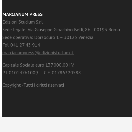
MARCIANUM PRESS
Edizioni Studium S.r.l.
Sede legale: Via Giuseppe Gioachino Belli, 86 - 00193 Roma
Sede operativa: Dorsoduro 1 – 30123 Venezia
Tel. 041 27 43 914
marcianumpress@edizionistudium.it
Capitale Sociale euro 137.000,00 I.V.
P.I. 01014761009 - C.F. 01786320588
Copyright -Tutti i diritti riservati