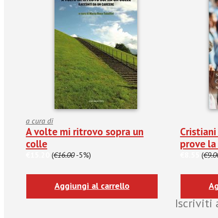
a cura di
A volte mi ritrovo sopra un
Cristiani
colle
prove la
€15.20
(
€16.00
-5%)
€8.55
(
€9.0
Aggiungi al carrello
Ag
Iscrivit