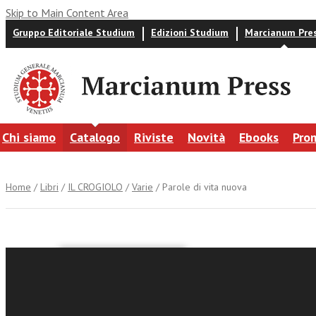
Skip to Main Content Area
Gruppo Editoriale Studium
Edizioni Studium
Marcianum Pre
Chi siamo
Catalogo
Riviste
Novità
Ebooks
Pro
Home
/
Libri
/
IL CROGIOLO
/
Varie
/ Parole di vita nuova
AA.VV.
Parole di