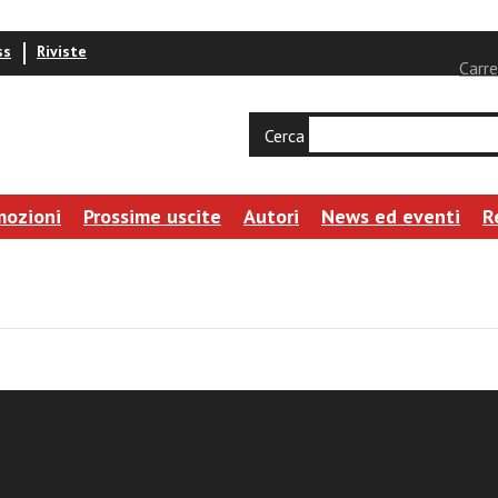
ss
Riviste
Carre
Cerca
mozioni
Prossime uscite
Autori
News ed eventi
R
 vita nuova