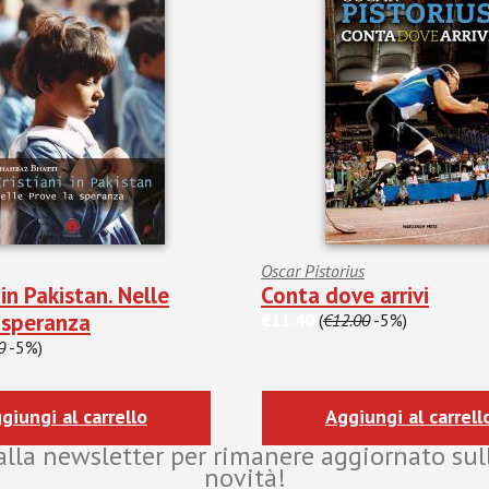
Oscar Pistorius
 in Pakistan. Nelle
Conta dove arrivi
 speranza
€11.40
(
€12.00
-5%)
0
-5%)
giungi al carrello
Aggiungi al carrell
i alla newsletter per rimanere aggiornato sul
novità!