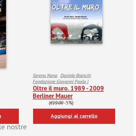
Serena Nono
Daniele Bianchi
Fondazione Giovanni Paolo I
Oltre il muro. 1989 - 2009
Berliner Mauer
€18.05
(
€19.00
-5%)
o
Aggiungi al carrello
le nostre