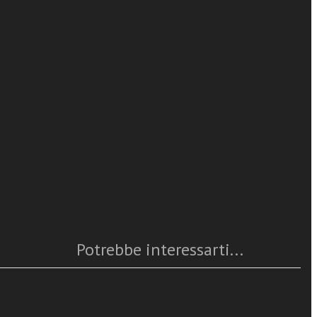
AA.VV.
 nazionale
leggi tutto
sociazione
 da
Caratteristiche
Anno
: 2019
Numero pagine
: 272
ISBN
: 978-88-6512-672-1
Questo articolo è
disponibile
Potrebbe interessarti...