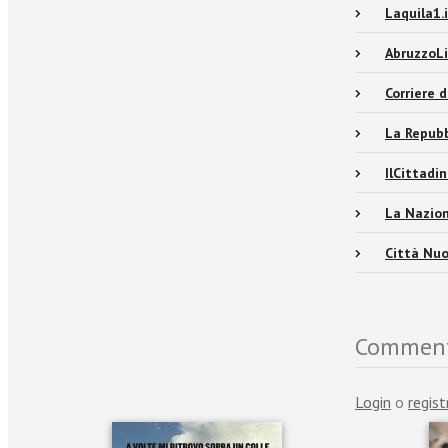
Laquila1.
AbruzzoLi
Corriere 
La Repub
IlCittadi
La Nazio
Città Nu
Commen
Login
o
regist