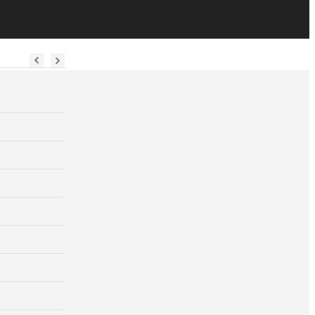
‹‹
››