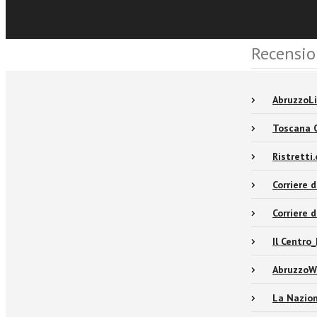
Recensio
AbruzzoLi
Toscana 
Ristretti
Corriere 
Corriere 
Il Centro
AbruzzoW
La Nazio