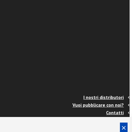
I nostri distributori
Vuoi pubblicare con noi?
Contatti
Info e spedizioni
Termini e condizioni