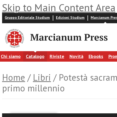
Skip to Main Content Area
Gruppo Editoriale Studium
Edizioni Studium
Marcianum Pre
Chi siamo
Catalogo
Riviste
Novità
Ebooks
Pro
Home
/
Libri
/ Potestà sacram
primo millennio