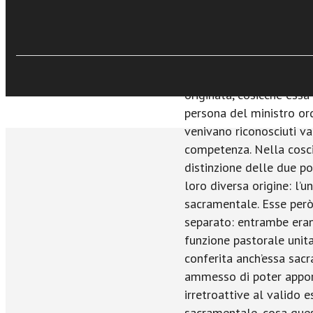
violazioni delle norme 
rendevano l’esercizio s
seconda invece da una ra
non graduabilità, dall’«
all’indelebilità del sac
originata, cosicché ess
persona del ministro ord
venivano riconosciuti val
competenza. Nella coscie
distinzione delle due po
loro diversa origine: l’u
sacramentale. Esse per
separato: entrambe erano
funzione pastorale unitar
conferita anch’essa sac
ammesso di poter appor
irretroattive al valido 
sacramentale, cosa ques