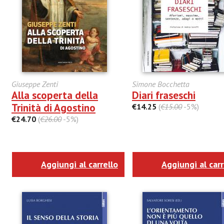
Giuseppe Zenti
Simone Bocchetta
Alla scoperta della
Diari fraseschi
Trinità di Agostino
€14.25
(
€15.00
-5%)
€24.70
(
€26.00
-5%)
Aggiungi al carrello
Aggiungi al carr