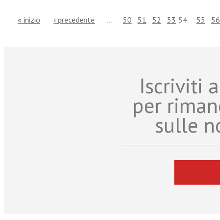
« inizio
‹ precedente
…
50
51
52
53
54
55
56
Iscriviti
per riman
sulle n