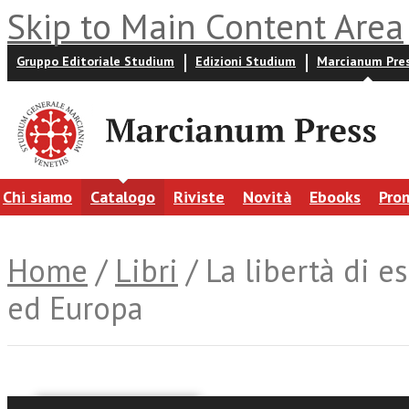
Skip to Main Content Area
Gruppo Editoriale Studium
Edizioni Studium
Marcianum Pre
Chi siamo
Catalogo
Riviste
Novità
Ebooks
Pro
Home
/
Libri
/ La libertà di e
ed Europa