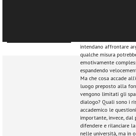
€11,99
all’apparenza di opposto
Acquista Ebook
queste richieste: safe 
sentirsi al sicuro da di
per regolamentare lezioni
Sfoglia online
warning per essere avvi
intendano affrontare ar
qualche misura potrebbe
emotivamente complessa
espandendo velocemente
Ma che cosa accade all’u
luogo preposto alla form
vengono limitati gli spaz
dialogo? Quali sono i ri
accademico le questioni
importante, invece, dal 
difendere e rilanciare l
nelle università, ma in 