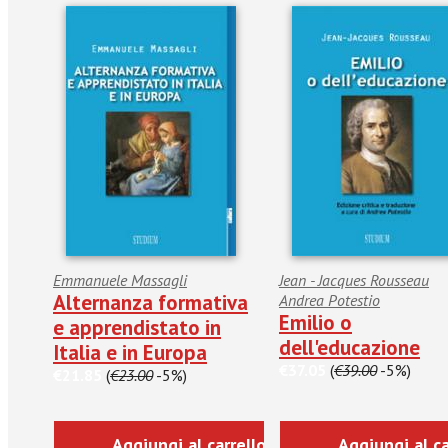
Emmanuele Massagli
Jean - Jacques Rousseau
Alternanza formativa
Andrea Potestio
Emilio o
e apprendistato in
dell'educazione
Italia e in Europa
€37.05
(
€39.00
-5%)
€21.85
(
€23.00
-5%)
Aggiungi al carrello
Aggiungi al ca