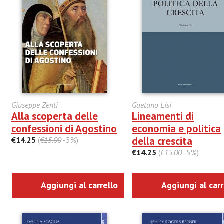
Giuseppe Zenti
Gaetano Lisi
Alla scoperta delle
Lineamenti di
confessioni di Agostino
economia e politica
della crescita
€14.25
(
€15.00
-5%)
€14.25
(
€15.00
-5%)
Aggiungi al carrello
Aggiungi al carr