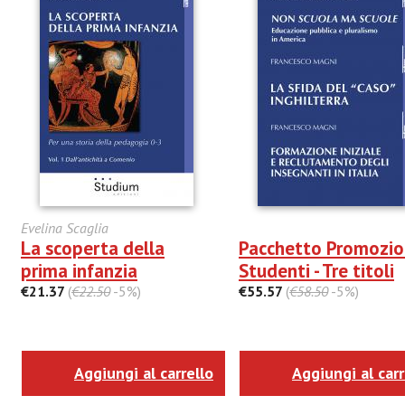
Evelina Scaglia
La scoperta della
Pacchetto Promozi
prima infanzia
Studenti - Tre titoli
€21.37
(
€22.50
-5%)
€55.57
(
€58.50
-5%)
Aggiungi al carrello
Aggiungi al carr