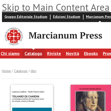
Skip to Main Content Area
Gruppo Editoriale Studium
Edizioni Studium
Marcianum Pre
Chi siamo
Catalogo
Riviste
Novità
Ebooks
Pro
Home
/
Catalogo
/
libri