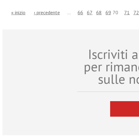
« inizio
‹ precedente
…
66
67
68
69
70
71
72
Iscriviti
per riman
sulle n