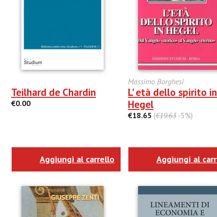
Massimo Borghesi
Teilhard de Chardin
L' età dello spirito in
Hegel
€0.00
€18.65
(
€19.63
-5%)
Aggiungi al carrello
Aggiungi al carr