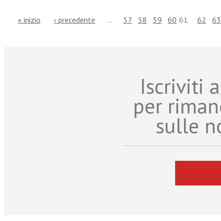
« inizio
‹ precedente
…
57
58
59
60
61
62
63
Iscriviti
per riman
sulle n