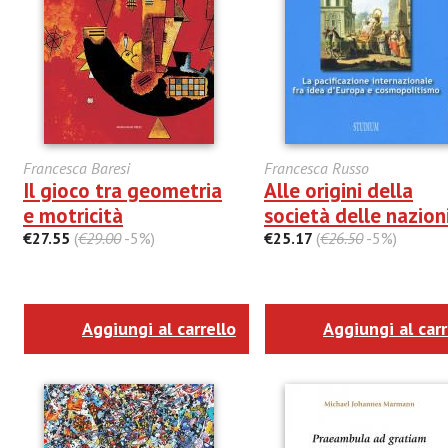
Francesca Baresi
Francesca Russo
Il gioco tra geometria
Alle origini della
e motricità
società delle nazion
€27.55
(
€29.00
-5%)
€25.17
(
€26.50
-5%)
Aggiungi al carrello
Aggiungi al carr