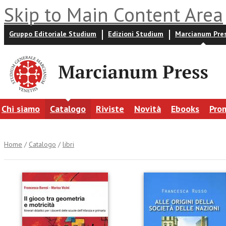
Skip to Main Content Area
Gruppo Editoriale Studium
Edizioni Studium
Marcianum Pre
Chi siamo
Catalogo
Riviste
Novità
Ebooks
Pro
Home
/
Catalogo
/
libri