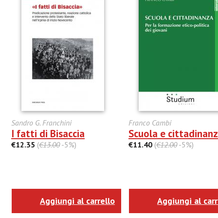
Sandro G. Franchini
Franco Cambi
I fatti di Bisaccia
Scuola e cittadinan
€12.35
(
€13.00
-5%)
€11.40
(
€12.00
-5%)
Aggiungi al carrello
Aggiungi al carr