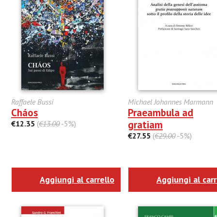
Raffaele Bussi
Michael Johannes Marmann
Cháos
Praeambula ad
gratiam
€12.35
(
€13.00
-5%)
€27.55
(
€29.00
-5%)
Aggiungi al carrello
Aggiungi al carr