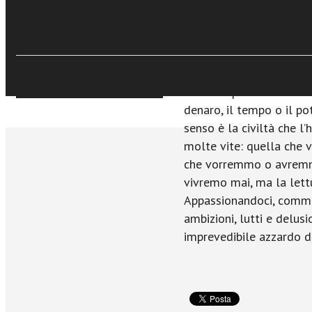
essere uomini, perché l
€11,99
Acquista Ebook
della forza. Che la lib
Che il desiderio non è un
senza contropartita di d
fragile come la parola, 
Sfoglia online
storia e quello di una vi
denaro, il tempo o il p
senso è la civiltà che l’
molte vite: quella che 
che vorremmo o avremmo
vivremo mai, ma la let
Appassionandoci, commu
ambizioni, lutti e delusi
imprevedibile azzardo d