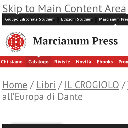
Skip to Main Content Area
Gruppo Editoriale Studium
Edizioni Studium
Marcianum Pre
Chi siamo
Catalogo
Riviste
Novità
Ebooks
Pro
Home
/
Libri
/
IL CROGIOLO
/
all’Europa di Dante