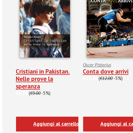
Oscar Pistorius
Cristiani in Pakistan.
Conta dove arrivi
Nelle prove la
€11.40
(
€12.00
-5%)
speranza
€8.55
(
€9.00
-5%)
Aggiungi al carrello
Aggiungi al ca