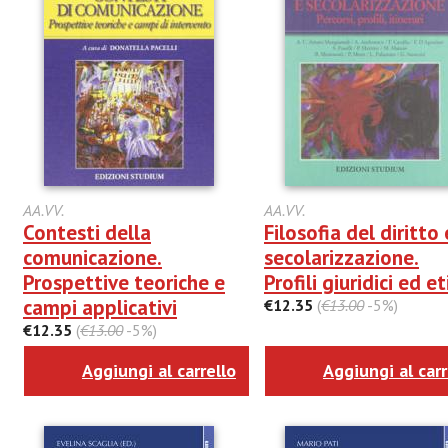
AA.VV.
AA.VV.
Contesti della
Filosofia del diritto 
comunicazione.
secolarizzazione.
Prospettive teoriche e
Profili giuridici ed et
campi applicativi
€12.35
(
€13.00
-5%)
€12.35
(
€13.00
-5%)
Aggiungi al carrello
Aggiungi al carr