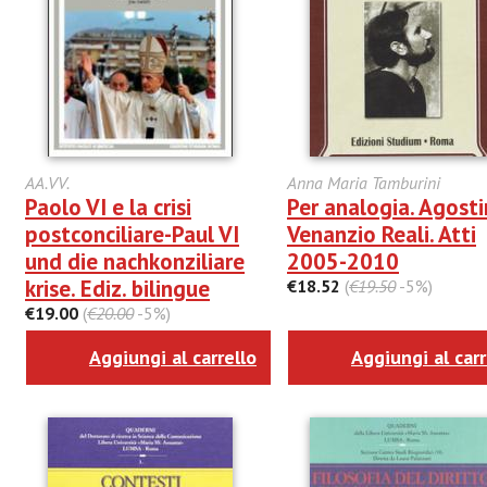
AA.VV.
Anna Maria Tamburini
Paolo VI e la crisi
Per analogia. Agost
postconciliare-Paul VI
Venanzio Reali. Atti
und die nachkonziliare
2005-2010
krise. Ediz. bilingue
€18.52
(
€19.50
-5%)
€19.00
(
€20.00
-5%)
Aggiungi al carrello
Aggiungi al carr