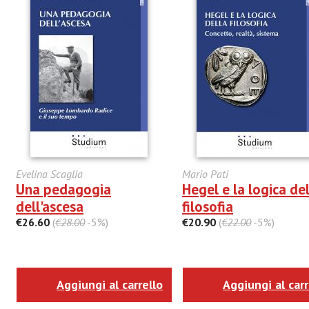
Evelina Scaglia
Mario Pati
Una pedagogia
Hegel e la logica de
dell'ascesa
filosofia
€26.60
(
€28.00
-5%)
€20.90
(
€22.00
-5%)
Aggiungi al carrello
Aggiungi al carr