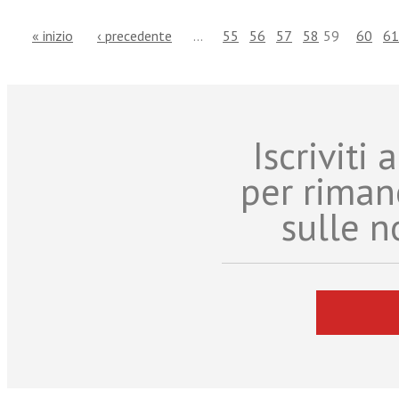
« inizio
‹ precedente
…
55
56
57
58
59
60
61
Iscriviti
per riman
sulle n