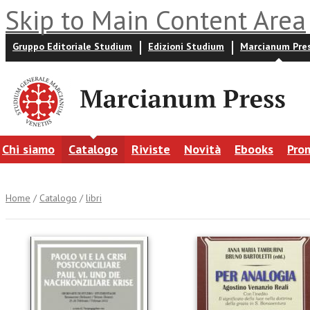
Skip to Main Content Area
Gruppo Editoriale Studium
Edizioni Studium
Marcianum Pre
Chi siamo
Catalogo
Riviste
Novità
Ebooks
Pro
Home
/
Catalogo
/
libri