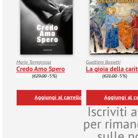
Mario Torregrossa
Gualtiero Bassetti
Credo Amo Spero
La gioia della cari
€27.55
(
€29.00
-5%)
€19.95
(
€21.00
-5%)
Aggiungi al carrello
Aggiungi al ca
Iscriviti
per riman
sulle n