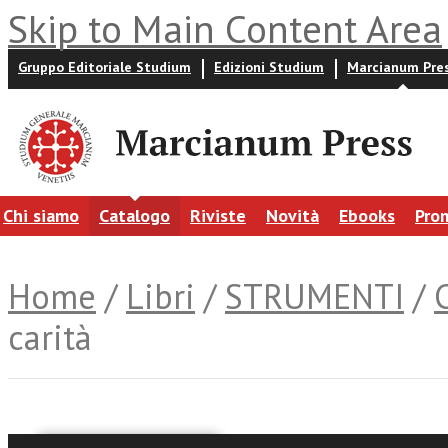
Skip to Main Content Area
Gruppo Editoriale Studium
Edizioni Studium
Marcianum Pre
Chi siamo
Catalogo
Riviste
Novità
Ebooks
Pro
Home
/
Libri
/
STRUMENTI
/
carità