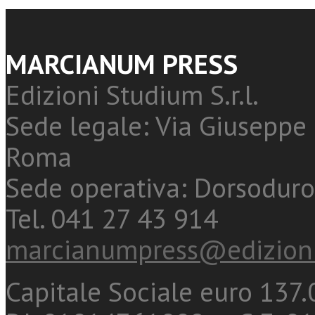
MARCIANUM PRESS
Edizioni Studium S.r.l.
Sede legale: Via Giuseppe 
Roma
Sede operativa: Dorsoduro
Tel. 041 27 43 914
marcianumpress@edizioni
Capitale Sociale euro 137.0