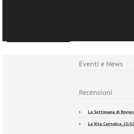
€8,99
perché siamo anche noi
Acquista Ebook
nel mondo.
Sfoglia online
Eventi e News
Recensioni
La Settimana di Rovig
La Vita Cattolica_22/1