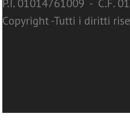
P.I. 01014761009 - C.F. 
Copyright -Tutti i diritti ris