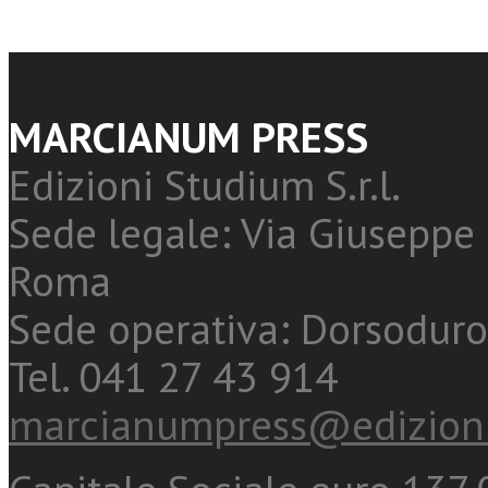
MARCIANUM PRESS
Edizioni Studium S.r.l.
Sede legale: Via Giuseppe 
Roma
Sede operativa: Dorsoduro
Tel. 041 27 43 914
marcianumpress@edizioni