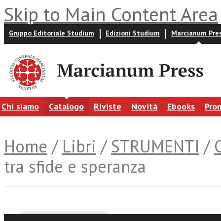
Skip to Main Content Area
Gruppo Editoriale Studium
Edizioni Studium
Marcianum Pre
Chi siamo
Catalogo
Riviste
Novità
Ebooks
Pro
Home
/
Libri
/
STRUMENTI
/
tra sfide e speranza