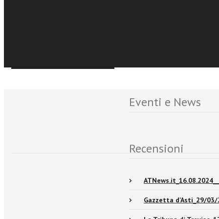
€12,99
di rispondere infondendo
Acquista Ebook
seconda dell’opportunit
Sfoglia online
Eventi e News
Recensioni
ATNews.it_16.08.2024__
Gazzetta d'Asti_29/03