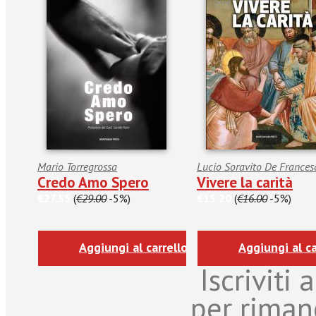
Mario Torregrossa
Lucio Soravito De Frances
Credo Amo Spero
Vivere la carità
€27.55
(
€29.00
-5%)
€15.20
(
€16.00
-5%)
Aggiungi al carrello
Aggiungi al ca
Iscriviti
per riman