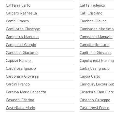
Caffarra Carlo
Caffè Federico
Calgaro Raffaella
Calì Cristiano
Cambi Franco
Cambon Glauco
Camilotto Giuseppe
Camisasca Massimo
Campalto Manuela
Campalto Manuela
Campanini Giorgio
Campitiello Lucia
Canobbio Giacomo
Capitanio Giovanni
Capizzi Nunzio
Caputo (ed.) Gianm
Carbajosa Ignacio
Carbajosa Ignacio
Carbonara Giovanni
Cardia Carlo
Cardini Franco
Carriquiry Lecour G
Carruba Maria Concetta
Casadoro Gian Pietr
Casaschi Cristina
Cassano Giuseppe
Castellana Mario
Castelnovi Enrico