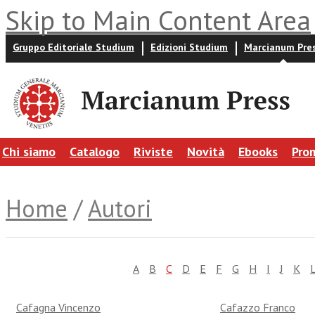
Skip to Main Content Area
Gruppo Editoriale Studium
Edizioni Studium
Marcianum Pre
Chi siamo
Catalogo
Riviste
Novità
Ebooks
Pro
Home
/
Autori
A
B
C
D
E
F
G
H
I
J
K
Cafagna Vincenzo
Cafazzo Franco