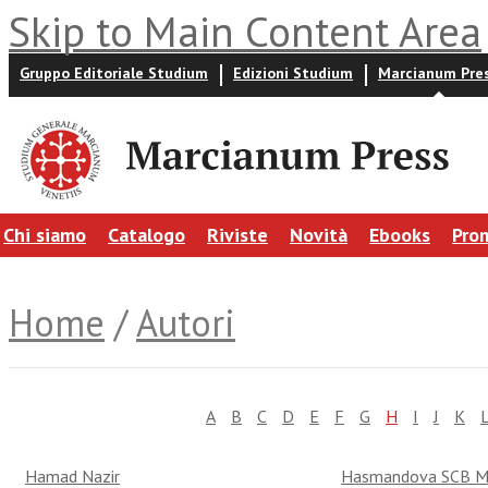
Skip to Main Content Area
Gruppo Editoriale Studium
Edizioni Studium
Marcianum Pre
Chi siamo
Catalogo
Riviste
Novità
Ebooks
Pro
Home
/
Autori
A
B
C
D
E
F
G
H
I
J
K
Hamad Nazir
Hasmandova SCB Ma