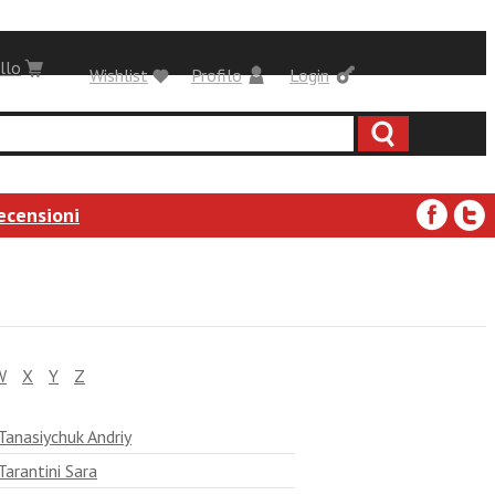
llo
Wishlist
Profilo
Login
ecensioni
W
X
Y
Z
Tanasiychuk Andriy
Tarantini Sara