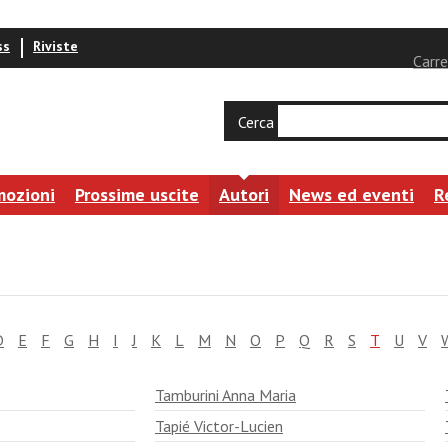
ss
Riviste
Carre
Cerca
mozioni
Prossime uscite
Autori
News ed eventi
R
D
E
F
G
H
I
J
K
L
M
N
O
P
Q
R
S
T
U
V
Tamburini Anna Maria
Tapié Victor-Lucien