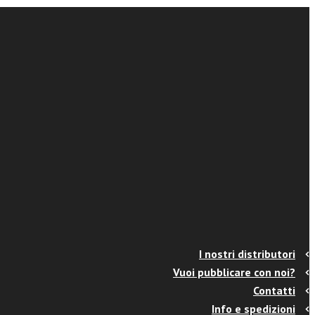
I nostri distributori
Vuoi pubblicare con noi?
Contatti
Info e spedizioni