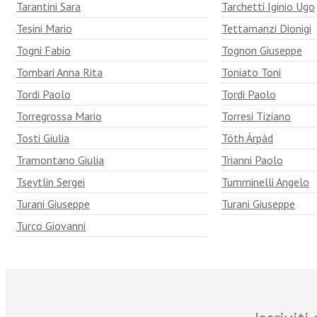
Tarantini Sara
Tarchetti Iginio Ugo
Tesini Mario
Tettamanzi Dionigi
Togni Fabio
Tognon Giuseppe
Tombari Anna Rita
Toniato Toni
Tordi Paolo
Tordi Paolo
Torregrossa Mario
Torresi Tiziano
Tosti Giulia
Tóth Árpád
Tramontano Giulia
Trianni Paolo
Tseytlin Sergei
Tumminelli Angelo
Turani Giuseppe
Turani Giuseppe
Turco Giovanni