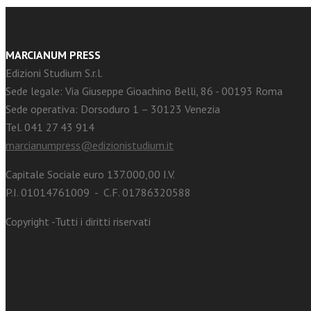
MARCIANUM PRESS
Edizioni Studium S.r.l.
Sede legale: Via Giuseppe Gioachino Belli, 86 - 00193 Roma
Sede operativa: Dorsoduro 1 – 30123 Venezia
Tel. 041 27 43 914
marcianumpress@edizionistudium.it
Capitale Sociale euro 137.000,00 I.V.
P.I. 01014761009 - C.F. 01786320588
Copyright -Tutti i diritti riservati