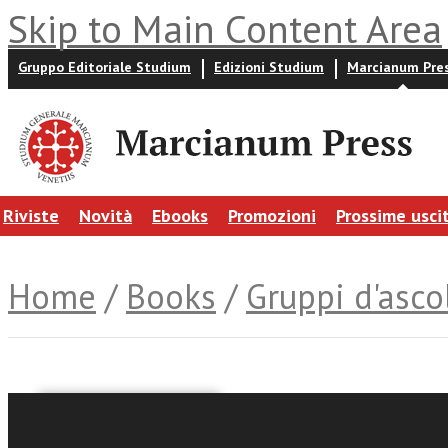
Skip to Main Content Area
Gruppo Editoriale Studium
Edizioni Studium
Marcianum Pre
Riviste
Novità
Ebooks
Promozioni
Prossime usci
Home
/
Books
/
Gruppi d'asco