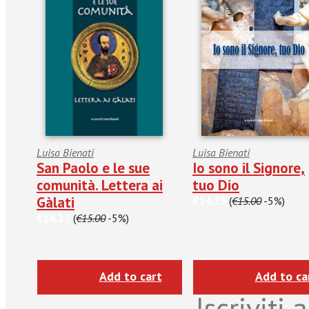
Luisa Bienati
Luisa Bienati
San Paolo e le sue
Io sono il Signore,
comunità. Lettera ai
tuo Dio
Gàlati
€14.25
(
€15.00
-5%)
€14.25
(
€15.00
-5%)
Add to cart
Add to ca
Iscriviti