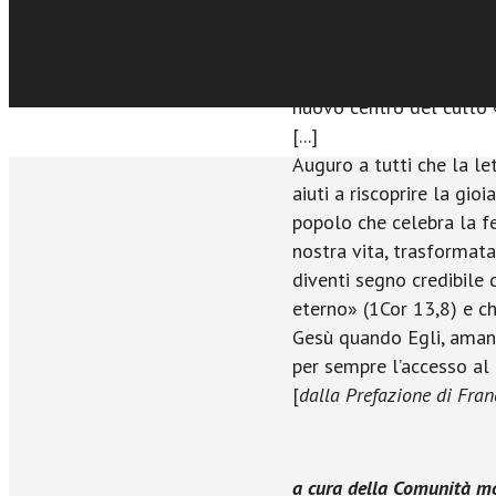
rendevano attuale la sto
diventano nelle pagine g
Dio si manifesta come i
nuovo centro del culto «
[...]
Auguro a tutti che la l
aiuti a riscoprire la gio
popolo che celebra la fe
nostra vita, trasformata
diventi segno credibile 
eterno» (1Cor 13,8) e ch
Gesù quando Egli, amando
per sempre l’accesso al
[
dalla Prefazione di Fra
a cura della Comunità m