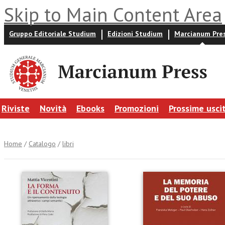
Skip to Main Content Area
Gruppo Editoriale Studium
Edizioni Studium
Marcianum Pre
Riviste
Novità
Ebooks
Promozioni
Prossime usci
Home
/
Catalogo
/
libri