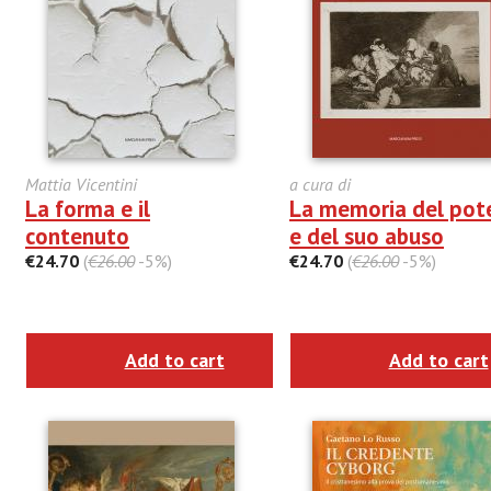
Mattia Vicentini
a cura di
La forma e il
La memoria del pot
contenuto
e del suo abuso
€24.70
(
€26.00
-5%)
€24.70
(
€26.00
-5%)
Add to cart
Add to cart