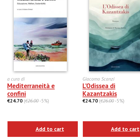
a cura di
Giacomo Scanzi
Mediterraneità e
L'Odissea di
confini
Kazantzakis
€24.70
(
€26.00
-5%)
€24.70
(
€26.00
-5%)
Add to cart
Add to cart