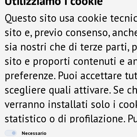
Utilizziamo i cookie
Questo sito usa cookie tecnic
sito e, previo consenso, anche
sia nostri che di terze parti,
sito e proporti contenuti e a
preferenze. Puoi accettare tutti
scegliere quali attivare. Se c
verranno installati solo i co
statistico o di profilazione.
dalla Cookie Policy.
Necessario