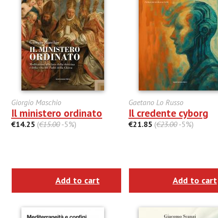
Giorgio Maschio
Gaetano Lo Russo
Il ministero ordinato
Il credente cyborg
€14.25
(
€15.00
-5%)
€21.85
(
€23.00
-5%)
Add to cart
Add to cart