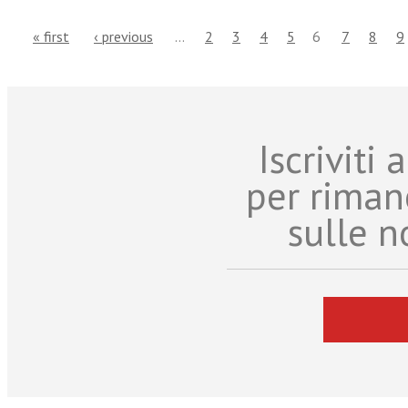
« first
‹ previous
…
2
3
4
5
6
7
8
9
Iscriviti
per riman
sulle n