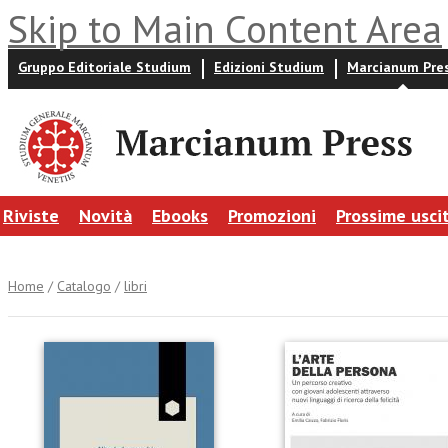
Skip to Main Content Area
Gruppo Editoriale Studium
Edizioni Studium
Marcianum Pre
Riviste
Novità
Ebooks
Promozioni
Prossime usci
Home
/
Catalogo
/
libri