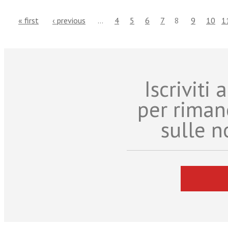
« first
‹ previous
…
4
5
6
7
8
9
10
1
Iscriviti
per riman
sulle n