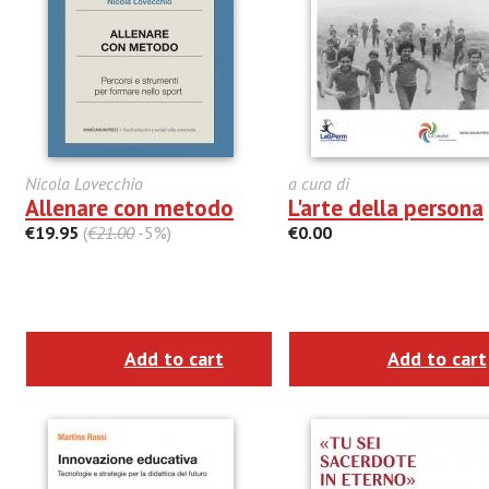
Nicola Lovecchio
a cura di
Allenare con metodo
L'arte della persona
€19.95
(
€21.00
-5%)
€0.00
Add to cart
Add to cart