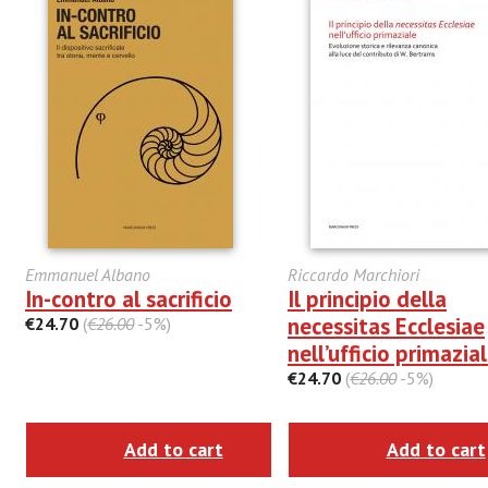
Emmanuel Albano
Riccardo Marchiori
In-contro al sacrificio
Il principio della
necessitas Ecclesiae
€24.70
(
€26.00
-5%)
nell’ufficio primazia
€24.70
(
€26.00
-5%)
Add to cart
Add to cart