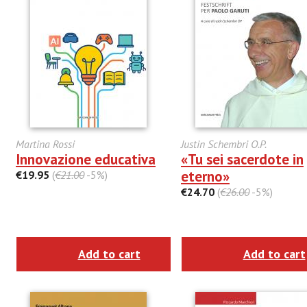
Martina Rossi
Justin Schembri O.P.
Innovazione educativa
«Tu sei sacerdote in
eterno»
€19.95
(
€21.00
-5%)
€24.70
(
€26.00
-5%)
Add to cart
Add to cart