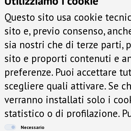
Utilizziamo i cookie
Questo sito usa cookie tecnic
sito e, previo consenso, anche
sia nostri che di terze parti,
sito e proporti contenuti e a
preferenze. Puoi accettare tutti
scegliere quali attivare. Se c
verranno installati solo i co
statistico o di profilazione.
dalla Cookie Policy.
Necessario