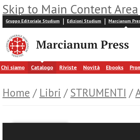
Skip to Main Content Area
Gruppo Editoriale Studium
Edizioni Studium
Marcianum Pre
Chi siamo
Catalogo
Riviste
Novità
Ebooks
Pro
Home
/
Libri
/
STRUMENTI
/