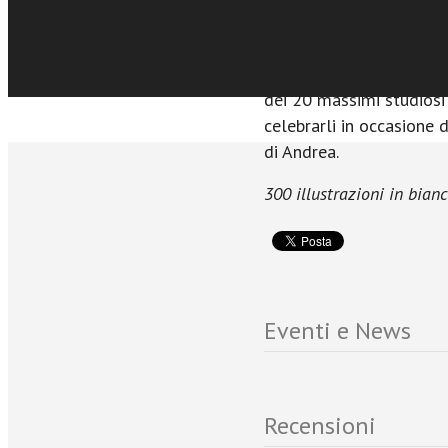
Sfoglia online
numerose altre città in 
Il presente volume – rea
Fondazione Giorgio Cini 
dei 20 massimi studiosi 
celebrarli in occasione
di Andrea.
300 illustrazioni in bian
Eventi e News
Recensioni