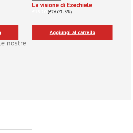
La visione di Ezechiele
€15.20
(
€16.00
-5%)
o
Aggiungi al carrello
le nostre