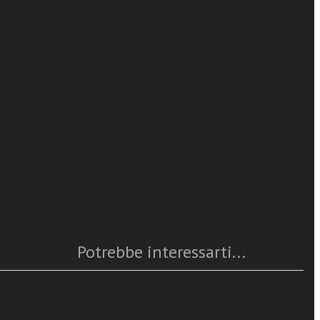
a cura di
dalla
leggi tutto
e per il polo
iovanna
Caratteristiche
orpo
Anno
: 2012
nto con la
Numero pagine
: 36
 essa
ISBN
: 978-88-6512-151-1
dipinto di
Questo articolo è
disponibile
o serviti a
Potrebbe interessarti...
r il
ttà di Venezia