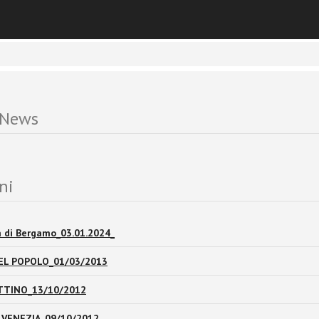
ella Gronda lagunare, illustra in modo vivace e dettagliato le fasi 
 News
ni
a di Bergamo_03.01.2024_
DEL POPOLO_01/03/2013
TTINO_13/10/2012
 VENEZIA_09/10/2012