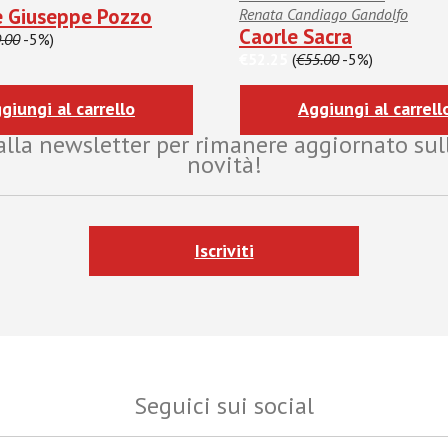
e Giuseppe Pozzo
Renata Candiago Gandolfo
Caorle Sacra
.00
-5%)
€52.25
(
€55.00
-5%)
giungi al carrello
Aggiungi al carrell
i alla newsletter per rimanere aggiornato sul
novità!
Iscriviti
Seguici sui social