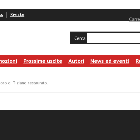
ss
Riviste
Carre
Cerca
mozioni
Prossime uscite
Autori
News ed eventi
R
oro di Tiziano restaurato.
di Davide e Golia. Un capolavoro di Tiziano