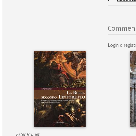
Commen
Login
o
regist
Ester Brunet