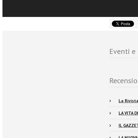
e dei comuni d
Eventi e
Recensio
La Rivist
LA VITA 
IL GAZZE
LA NUOVA