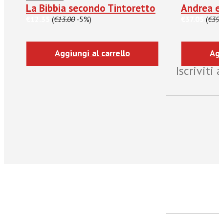
La Bibbia secondo Tintoretto
Andrea 
€12.35
(
€13.00
-5%)
€37.05
(
€39
Aggiungi al carrello
Ag
Iscrivit