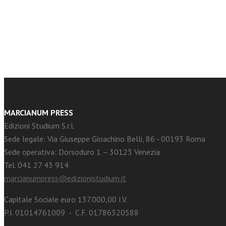
facebook
Twitter
MARCIANUM PRESS
Edizioni Studium S.r.l.
Sede legale: Via Giuseppe Gioachino Belli, 86 - 00193 Roma
Sede operativa: Dorsoduro 1 – 30123 Venezia
Tel. 041 27 43 914
marcianumpress@edizionistudium.it
Capitale Sociale euro 137.000,00 I.V.
P.I. 01014761009 - C.F. 01786320588