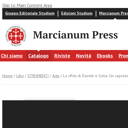
Skip to Main Content Area
Gruppo Editoriale Studium
Edizioni Studium
Marcianum Pre
Chi siamo
Catalogo
Riviste
Novità
Ebooks
Pro
Home
/
Libri
/
STRUMENTI
/
Arte
/ La sfida di Davide e Golia. Un capolav
a cura di
La sfida 