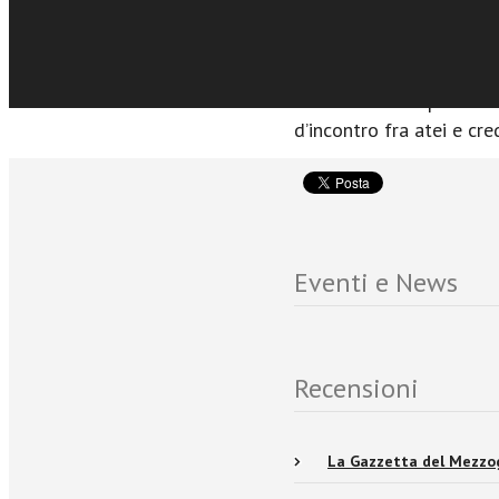
nella riscoperta dell’um
cristianesimo non religi
possibili e aﬀascinanti p
cristianesimo e per l’oﬀ
d’incontro fra atei e cre
Eventi e News
Recensioni
La Gazzetta del Mezzo