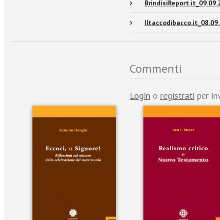
BrindisiReport.it_09.09
Iltaccodibacco.it_08.09
Commenti
Login
o
registrati
per in