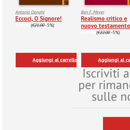
Antonio Donghi
Ben F. Meyer
Eccoci, O Signore!
Realismo critico e
nuovo testament
€19.95
(
€21.00
-5%)
€20.90
(
€22.00
-5%)
Aggiungi al carrello
Aggiungi al ca
Iscriviti
per riman
sulle n