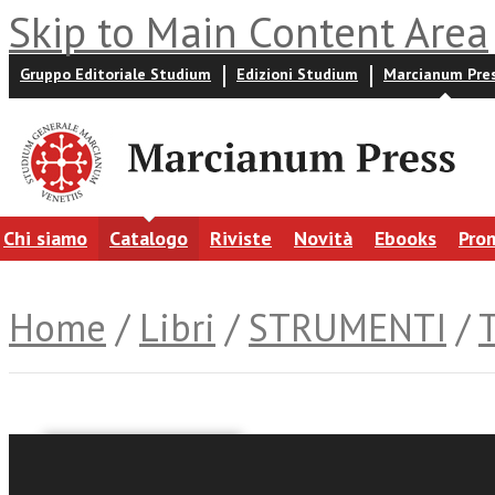
Skip to Main Content Area
Gruppo Editoriale Studium
Edizioni Studium
Marcianum Pre
Chi siamo
Catalogo
Riviste
Novità
Ebooks
Pro
Home
/
Libri
/
STRUMENTI
/
Cosimo Posi