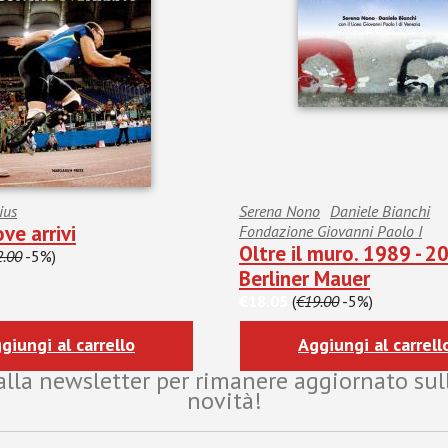
ius
Serena Nono
Daniele Bianchi
ve arrivi
Fondazione Giovanni Paolo I
Oltre il muro. 1989 - 2
2.00
-5%)
Berliner Mauer
€18.05
(
€19.00
-5%)
giungi al carrello
Aggiungi al carrell
i alla newsletter per rimanere aggiornato sul
novità!