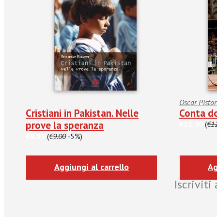
Oscar Pistor
Cristiani in Pakistan. Nelle
Conta do
prove la speranza
€11.40
(
€1
€8.55
(
€9.00
-5%)
Aggiungi al carrello
Ag
Iscrivit