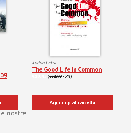
Adrian Pabst
The Good Life in Common
009
€10.45
(
€11.00
-5%)
o
Aggiungi al carrello
le nostre