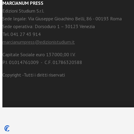
MARCIANUM PRESS
Edizioni Studium S.r.l.
Sede legale: Via Giuseppe Gioachino Belli, 86 - 00193 Roma
Sede operativa: Dorsoduro 1 – 30123 Venezia
Tel. 041 27 43 914
marcianumpress@edizionistudium.it
Capitale Sociale euro 137.000,00 I.V.
P.I. 01014761009 - C.F. 01786320588
Copyright -Tutti i diritti riservati