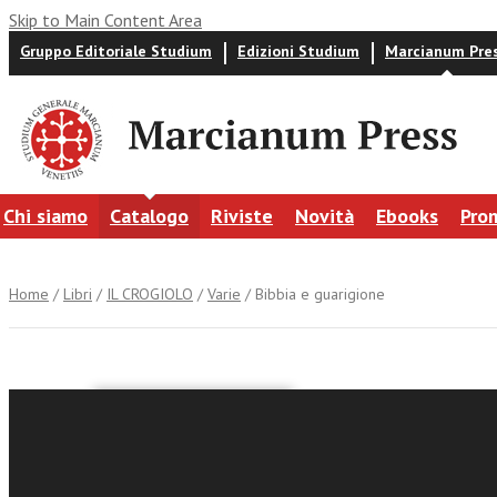
Skip to Main Content Area
Gruppo Editoriale Studium
Edizioni Studium
Marcianum Pre
Chi siamo
Catalogo
Riviste
Novità
Ebooks
Pro
Home
/
Libri
/
IL CROGIOLO
/
Varie
/ Bibbia e guarigione
Rocco Quaglia
Bibbia e