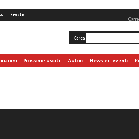
ss
Riviste
Carre
Cerca
mozioni
Prossime uscite
Autori
News ed eventi
R
 guarigione