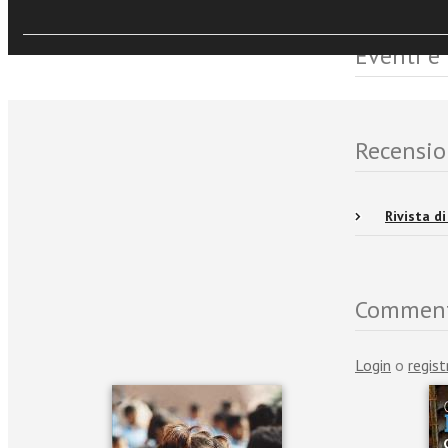
Eventi e
Recensio
Rivista d
Commen
Login
o
regist