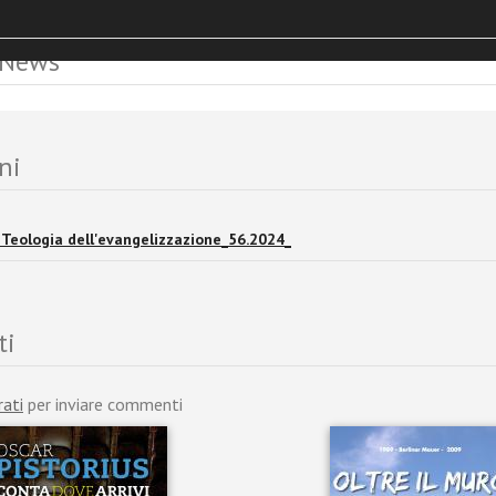
 News
ni
i Teologia dell'evangelizzazione_56.2024_
ti
rati
per inviare commenti