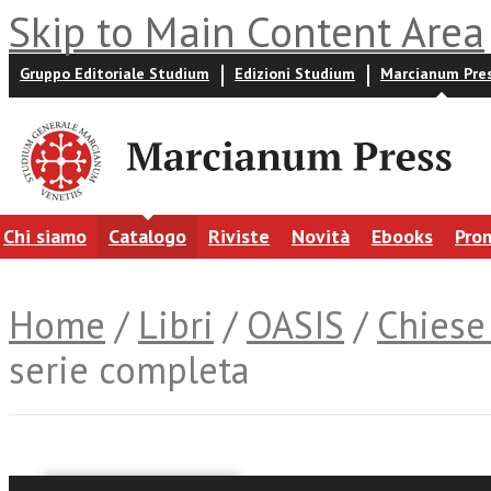
Skip to Main Content Area
Gruppo Editoriale Studium
Edizioni Studium
Marcianum Pre
Chi siamo
Catalogo
Riviste
Novità
Ebooks
Pro
Home
/
Libri
/
OASIS
/
Chiese
serie completa