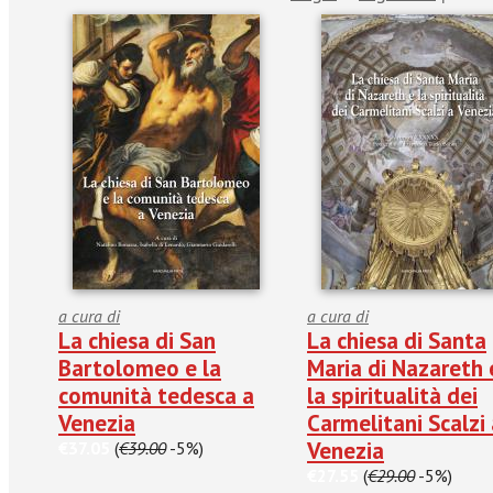
a cura di
a cura di
La chiesa di San
La chiesa di Santa
Bartolomeo e la
Maria di Nazareth 
comunità tedesca a
la spiritualità dei
Venezia
Carmelitani Scalzi
Venezia
€37.05
(
€39.00
-5%)
€27.55
(
€29.00
-5%)