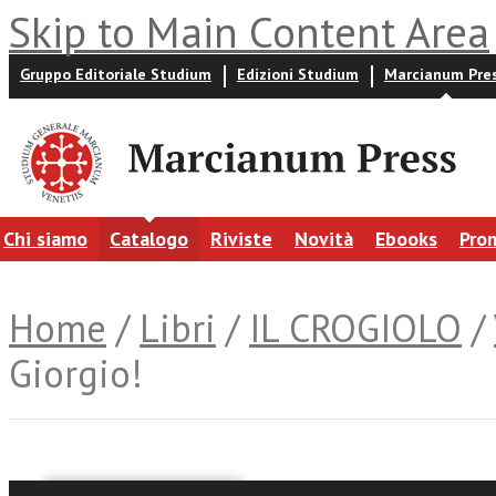
Skip to Main Content Area
Gruppo Editoriale Studium
Edizioni Studium
Marcianum Pre
Chi siamo
Catalogo
Riviste
Novità
Ebooks
Pro
Home
/
Libri
/
IL CROGIOLO
/
Giorgio!