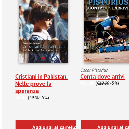
Oscar Pistorius
Cristiani in Pakistan.
Conta dove arrivi
Nelle prove la
€11.40
(
€12.00
-5%)
speranza
€8.55
(
€9.00
-5%)
Aggiungi al carrello
Aggiungi al ca