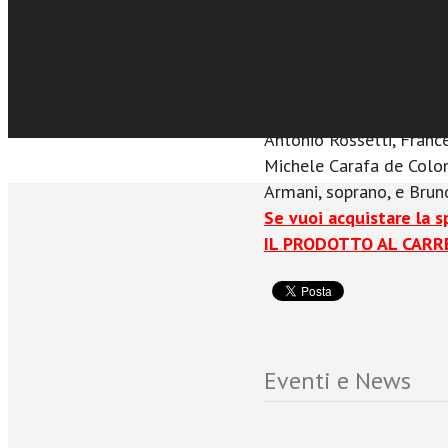
tribunali.
Il libro contiene un Cd
di Mozart, Rossini e pag
Süssmayr, Joseph Schust
Antonio Rossetti, Franc
Michele Carafa de Colom
Armani, soprano, e Brun
Se vuoi acquistare la 
IL PRODOTTO AL CARRE
Eventi e News