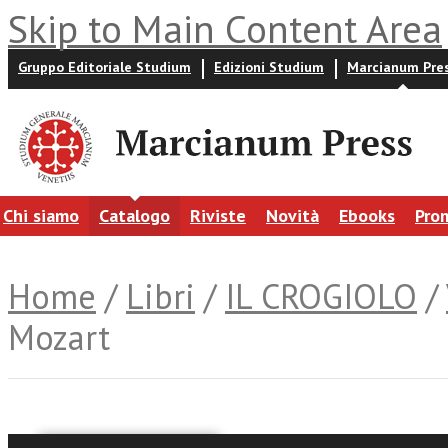
Skip to Main Content Area
Gruppo Editoriale Studium
Edizioni Studium
Marcianum Pre
Chi siamo
Catalogo
Riviste
Novità
Ebooks
Pro
Home
/
Libri
/
IL CROGIOLO
/
Mozart