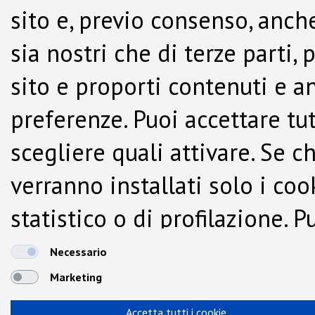
sito e, previo consenso, anche
sia nostri che di terze parti,
sito e proporti contenuti e a
preferenze. Puoi accettare tutti
scegliere quali attivare. Se c
verranno installati solo i co
statistico o di profilazione.
dalla Cookie Policy.
Necessario
Marketing
Accetta tutti i cookie