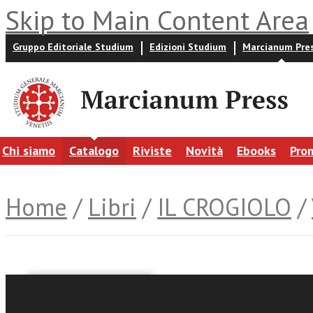
Skip to Main Content Area
Gruppo Editoriale Studium
Edizioni Studium
Marcianum Pre
Chi siamo
Catalogo
Riviste
Novità
Ebooks
Pro
Home
/
Libri
/
IL CROGIOLO
/
Paolo Fusco