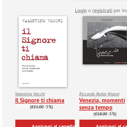
Login
o
registrati
per in
Valentino Vecchi
Riccardo Roiter Rigoni
Il Signore ti chiama
Venezia, momenti
senza tempo
€10.45
(
€11.00
-5%)
€17.10
(
€18.00
-5%)
Aggiungi al carrello
Aggiungi al ca