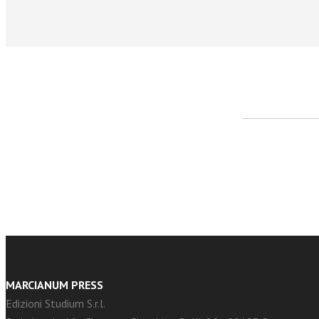
facebook
Twitter
MARCIANUM PRESS
Edizioni Studium S.r.l.