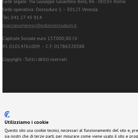
Sede legale: Via Giuseppe Gioachino Belli, 86 - 00193 Roma
Sede operativa: Dorsoduro 1 – 30123 Venezia
Tel. 041 27 43 914
marcianumpress@edizionistudium.it
Capitale Sociale euro 137.000,00 I.V.
P.I. 01014761009 - C.F. 01786320588
Copyright -Tutti i diritti riservati
Utilizziamo i cookie
Questo sito usa cookie tecnici, necessari al funzionamento del sito e, pre
sia nostri che di terze parti, per misurare come viene usato il sito e prop