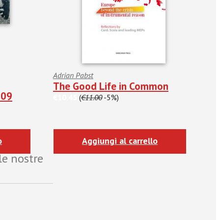
Adrian Pabst
The Good Life in Common
009
€10.45
(
€11.00
-5%)
o
Aggiungi al carrello
le nostre