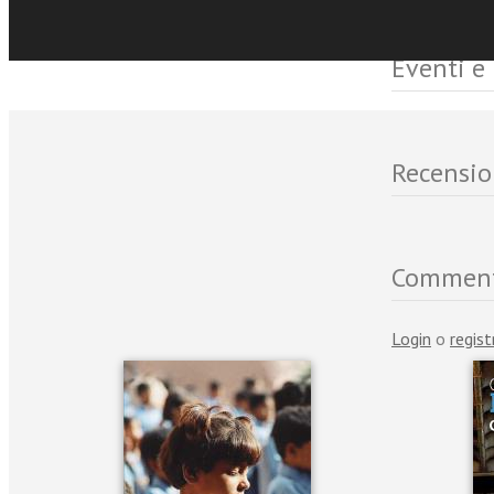
Eventi e
Recensio
Commen
Login
o
regist