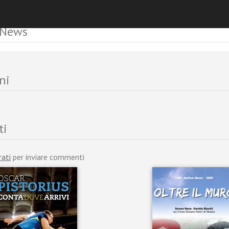
 News
ni
ti
rati
per inviare commenti