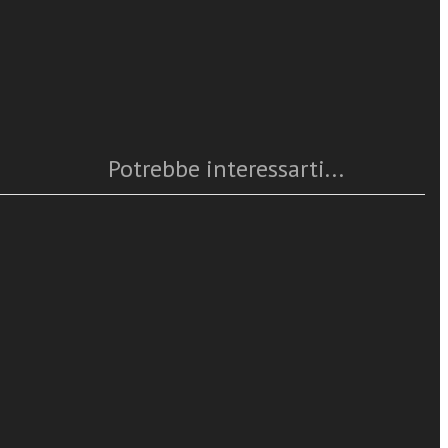
Caratteristiche
olazione
Anno
: 2026
Numero pagine
: 208
ene all’intera
ISBN
: 979-12-5627-237-2
 religiosi – i
Questo articolo è
disponibile
tto.
Potrebbe interessarti...
del
cremazione. Il
ampia
rto della fede