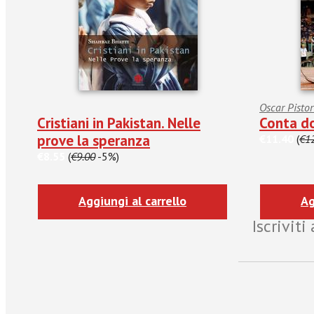
Oscar Pistor
Cristiani in Pakistan. Nelle
Conta do
prove la speranza
€11.40
(
€1
€8.55
(
€9.00
-5%)
Aggiungi al carrello
Ag
Iscrivit