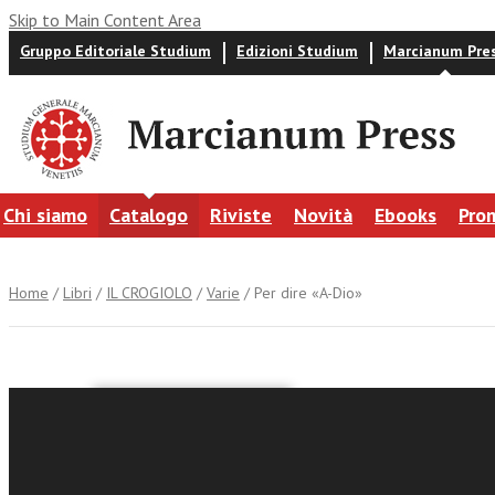
Skip to Main Content Area
Gruppo Editoriale Studium
Edizioni Studium
Marcianum Pre
Chi siamo
Catalogo
Riviste
Novità
Ebooks
Pro
Home
/
Libri
/
IL CROGIOLO
/
Varie
/ Per dire «A-Dio»
Per dire 