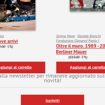
ius
Serena Nono
Daniele Bianchi
ve arrivi
Fondazione Giovanni Paolo I
Oltre il muro. 1989 - 2
2.00
-5%)
Berliner Mauer
€18.05
(
€19.00
-5%)
giungi al carrello
Aggiungi al carrell
i alla newsletter per rimanere aggiornato sul
novità!
Iscriviti