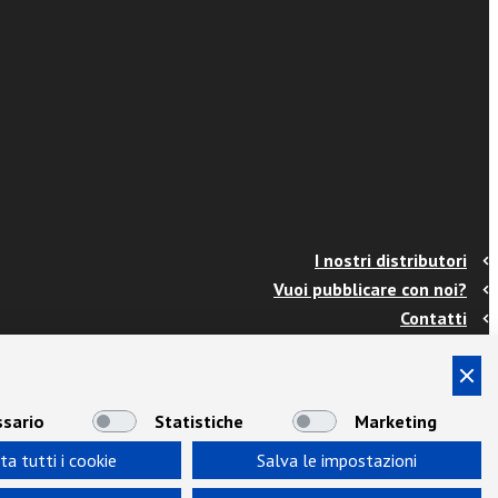
I nostri distributori
Vuoi pubblicare con noi?
Contatti
Info e spedizioni
Termini e condizioni
Cookies
sario
Statistiche
Marketing
Privacy
ta tutti i cookie
Salva le impostazioni
Area Docenti
Newsletter