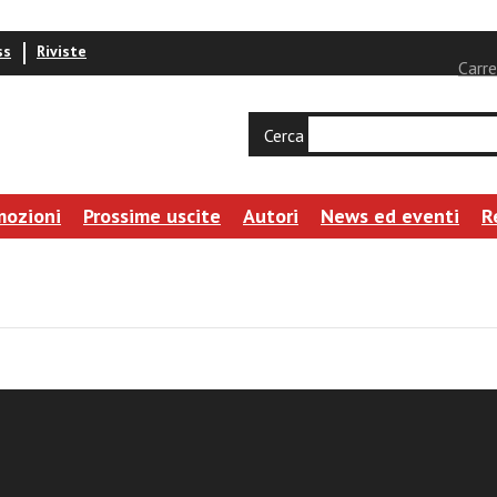
ss
Riviste
Carre
Cerca
mozioni
Prossime uscite
Autori
News ed eventi
R
«A-Dio»