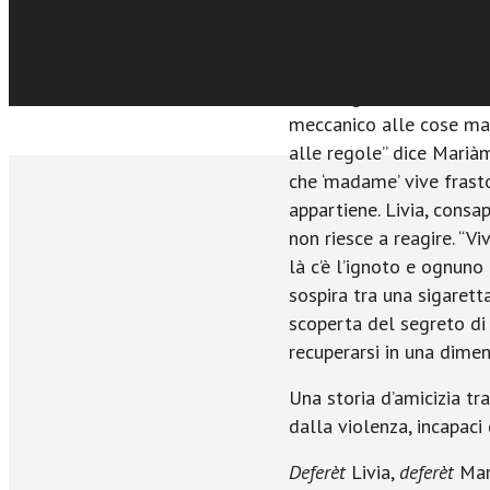
E Asmara, città dai mille
e dolore, che lentamente
“L’orologio è stato inv
meccanico alle cose ma 
alle regole” dice Marià
che ‘madame’ vive frast
appartiene. Livia, consa
non riesce a reagire. “Vi
là c’è l’ignoto e ognuno
sospira tra una sigaretta
scoperta del segreto di 
recuperarsi in una dimen
Una storia d’amicizia t
dalla violenza, incapaci d
Deferèt
Livia,
deferèt
Mar