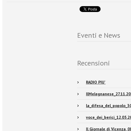
Eventi e News
Recensioni
RADIO PIU'
IlMelegnanese_27.11.20
la_difesa_del_popolo_3
voce_dei_berici_12.05.2
Il Giornale di Vicenza_0