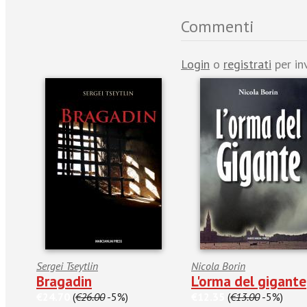
Commenti
Login
o
registrati
per in
Sergei Tseytlin
Nicola Borin
Bragadin
L'orma del gigante
€24.70
(
€26.00
-5%)
€12.35
(
€13.00
-5%)