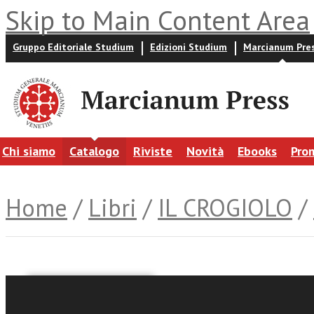
Skip to Main Content Area
Gruppo Editoriale Studium
Edizioni Studium
Marcianum Pre
Chi siamo
Catalogo
Riviste
Novità
Ebooks
Pro
Home
/
Libri
/
IL CROGIOLO
/
Raffaella Calgaro