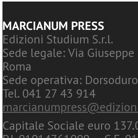
MARCIANUM PRESS
Edizioni Studium S.r.l.
Sede legale: Via Giuseppe 
Roma
Sede operativa: Dorsoduro
Tel. 041 27 43 914
marcianumpress@edizioni
Capitale Sociale euro 137.0