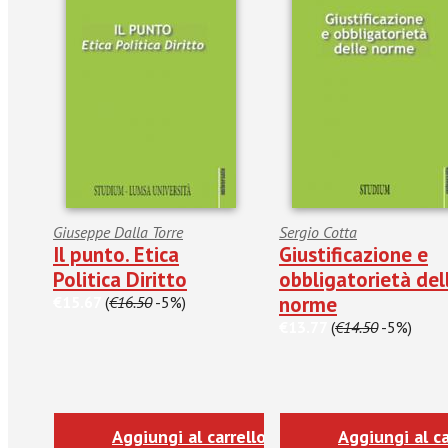
Giuseppe Dalla Torre
Sergio Cotta
Il punto. Etica
Giustificazione e
Politica Diritto
obbligatorietà del
norme
€15.67
(
€16.50
-5%)
€13.77
(
€14.50
-5%)
Aggiungi al carrello
Aggiungi al ca