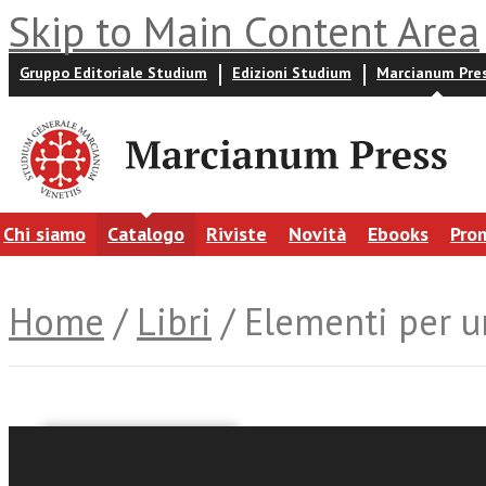
Skip to Main Content Area
Gruppo Editoriale Studium
Edizioni Studium
Marcianum Pre
Chi siamo
Catalogo
Riviste
Novità
Ebooks
Pro
Home
/
Libri
/ Elementi per u
Rocco Quaglia