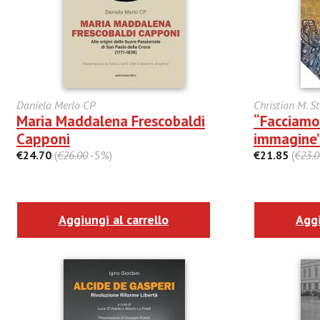
Daniela Merlo CP
Christian M. St
Maria Maddalena Frescobaldi
“Facciamo
Capponi
immagine”
€24.70
(
€26.00
-5%)
€21.85
(
€23.0
Aggiungi al carrello
Aggi