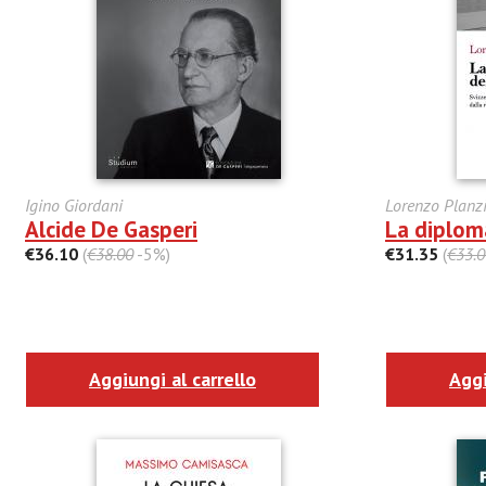
Igino Giordani
Lorenzo Planz
Alcide De Gasperi
La diploma
€36.10
(
€38.00
-5%)
€31.35
(
€33.0
Aggiungi al carrello
Aggi