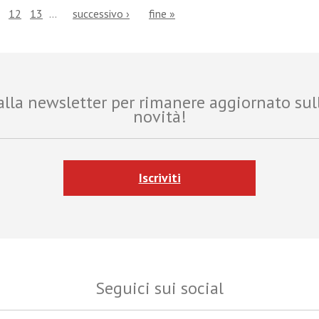
12
13
…
successivo ›
fine »
i alla newsletter per rimanere aggiornato sul
novità!
Iscriviti
Seguici sui social