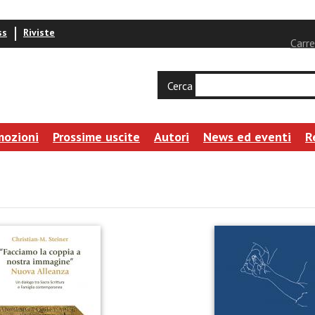
ss
Riviste
Carre
Cerca
mozioni
Prossime uscite
Autori
News ed eventi
R