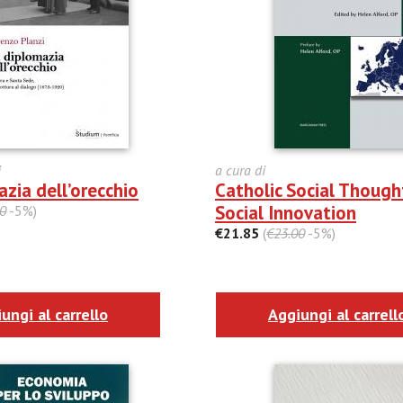
i
a cura di
zia dell’orecchio
Catholic Social Though
Social Innovation
0
-5%)
€21.85
(
€23.00
-5%)
ungi al carrello
Aggiungi al carrell