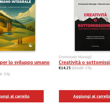
Emmanuele Massagli
per lo sviluppo umano
Creatività o sottomiss
€14.25
(
€15.00
-5%)
0
-5%)
ungi al carrello
Aggiungi al carrell