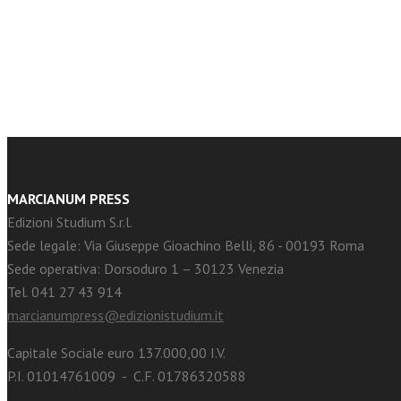
facebook
Twitter
MARCIANUM PRESS
Edizioni Studium S.r.l.
Sede legale: Via Giuseppe Gioachino Belli, 86 - 00193 Roma
Sede operativa: Dorsoduro 1 – 30123 Venezia
Tel. 041 27 43 914
marcianumpress@edizionistudium.it
Capitale Sociale euro 137.000,00 I.V.
P.I. 01014761009 - C.F. 01786320588