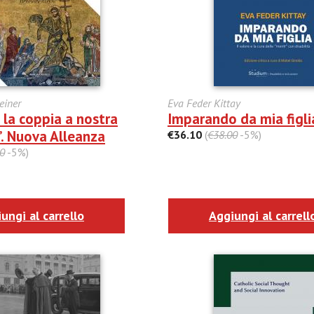
einer
Eva Feder Kittay
 la coppia a nostra
Imparando da mia figli
. Nuova Alleanza
€36.10
(
€38.00
-5%)
0
-5%)
ungi al carrello
Aggiungi al carrell