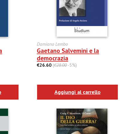
Damiano Lembo
a
Gaetano Salvemini e la
democrazia
€26.60
(
€28.00
-5%)
o
Aggiungi al carrello