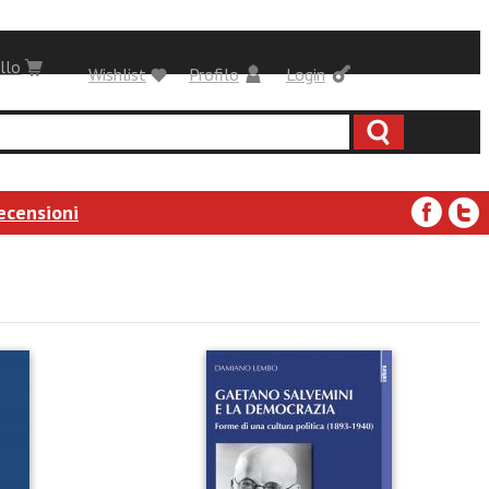
llo
Wishlist
Profilo
Login
ecensioni