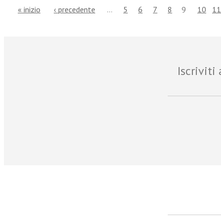
« inizio
‹ precedente
…
5
6
7
8
9
10
11
Iscrivit