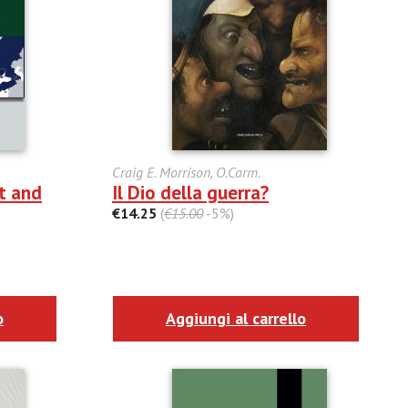
Craig E. Morrison, O.Carm.
t and
Il Dio della guerra?
€14.25
(
€15.00
-5%)
o
Aggiungi al carrello