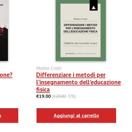
Matteo Crotti
ione?
Differenziare i metodi per
l'insegnamento dell'educazione
fisica
€19.00
(
€20.00
-5%)
o
Aggiungi al carrello