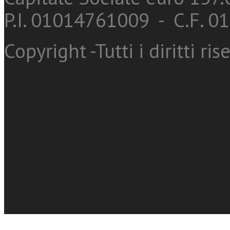
P.I. 01014761009 - C.F. 
Copyright -Tutti i diritti ris