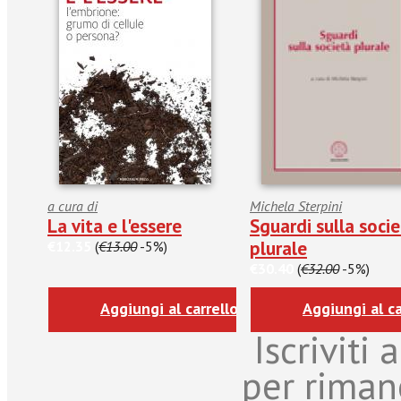
a cura di
Michela Sterpini
La vita e l'essere
Sguardi sulla soci
plurale
€12.35
(
€13.00
-5%)
€30.40
(
€32.00
-5%)
Aggiungi al carrello
Aggiungi al ca
Iscriviti
per riman