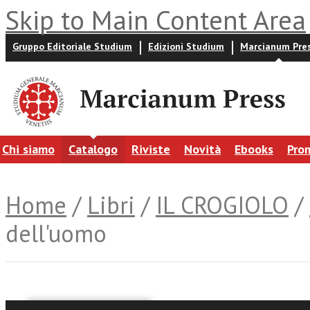
Skip to Main Content Area
Gruppo Editoriale Studium
Edizioni Studium
Marcianum Pre
Chi siamo
Catalogo
Riviste
Novità
Ebooks
Pro
Home
/
Libri
/
IL CROGIOLO
/
dell'uomo