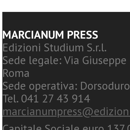
MARCIANUM PRESS
Edizioni Studium S.r.l.
Sede legale: Via Giuseppe 
Roma
Sede operativa: Dorsoduro
Tel. 041 27 43 914
marcianumpress@edizioni
Capitale Sociale euro 137.0