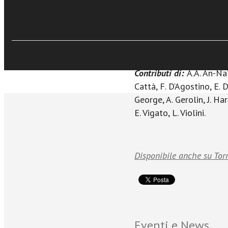
Su queste domande si con
uomini di Chiesa, nell’or
Sfoglia online
ineluttabilmente plurale
A cura di Andrea Pin
Contributi di:
A.A. An-Na‘
Cattà, F. D’Agostino, E. D
George, A. Gerolin, J. Har
E. Vigato, L. Violini.
Disponibile anche su Tor
Eventi e News