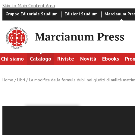
Skip to Main Content Area
Gruppo Editoriale Studium
Edizioni Studium
Marcianum Pre
Chi siamo
Catalogo
Riviste
Novità
Ebooks
Pro
Home
/
Libri
/ La modifica della formula dubii nei giudizi di nullità matri
Árpád Tóth
La modifi