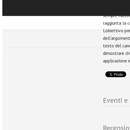
diritto di dif
riguardanti il
sempre l’acce
raggiunta la 
L’obiettivo p
dell’argoment
testo del can
dimostrare ch
applicazione 
Eventi e
Recensio