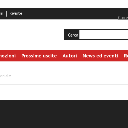
ss
Riviste
Carre
Cerca
mozioni
Prossime uscite
Autori
News ed eventi
R
moniale
ca della formula dubii nei giudizi di nullità