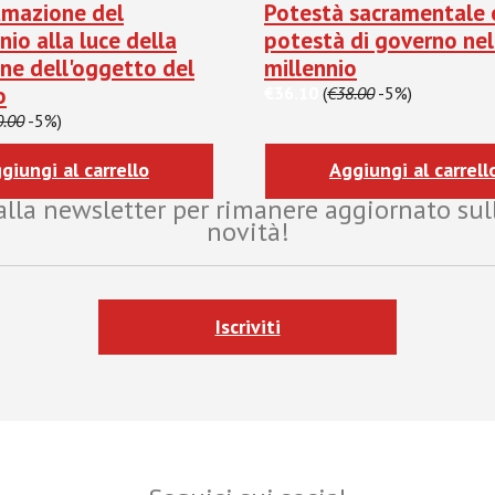
umazione del
Potestà sacramentale 
io alla luce della
potestà di governo nel
one dell'oggetto del
millennio
o
€36.10
(
€38.00
-5%)
0.00
-5%)
giungi al carrello
Aggiungi al carrell
i alla newsletter per rimanere aggiornato sul
novità!
Iscriviti