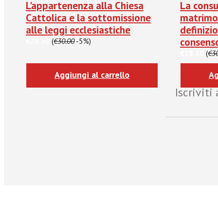
L'appartenenza alla Chiesa
La cons
Cattolica e la sottomissione
matrimon
alle leggi ecclesiastiche
definizi
consens
€28.50
(
€30.00
-5%)
€28.50
(
€3
Aggiungi al carrello
Ag
Iscrivit