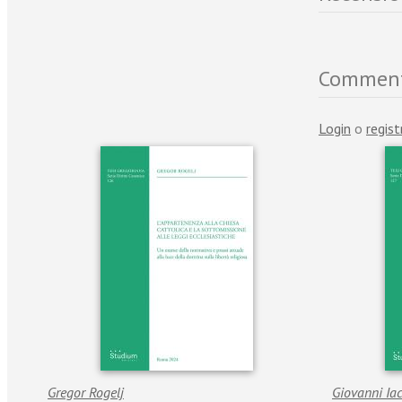
Commen
Login
o
regist
Gregor Rogelj
Giovanni Ia