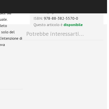
e cause
Anno
: 2025
el processo è
Numero pagine
: 416
ice sia
ISBN
: 978-88-382-5570-0
uale.
Questo articolo è
disponibile
pleto
 solo del
Potrebbe interessarti...
’intenzione di
ova