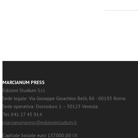
facebook
Twitter
MARCIANUM PRESS
Edizioni Studium S.r.l.
Sede legale: Via Giuseppe Gioachino Belli, 86 - 00193 Roma
Sede operativa: Dorsoduro 1 – 30123 Venezia
Tel. 041 27 43 914
marcianumpress@edizionistudium.it
Capitale Sociale euro 137.000,00 I.V.