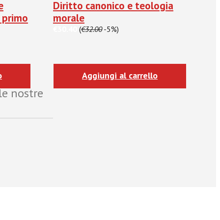
e
Diritto canonico e teologia
 primo
morale
€30.40
(
€32.00
-5%)
o
Aggiungi al carrello
le nostre