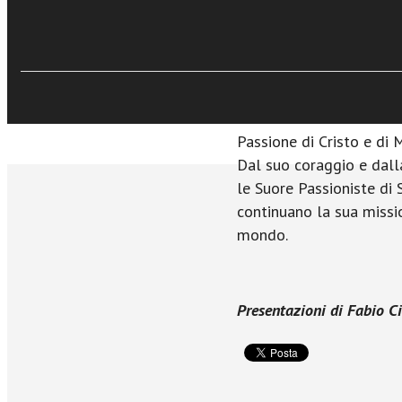
colpita dalla situazione
particolare della prosti
per restituire alla figu
dignità originaria. Acco
cambiare vita e altre li
favorendo una comunion
Passione di Cristo e di M
Dal suo coraggio e dall
le Suore Passioniste di 
continuano la sua missi
mondo.
Presentazioni di Fabio 