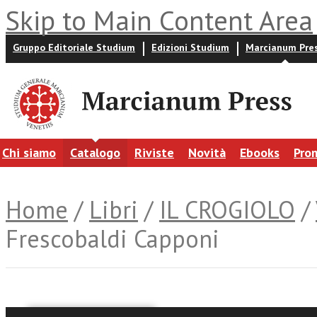
Skip to Main Content Area
Gruppo Editoriale Studium
Edizioni Studium
Marcianum Pre
Chi siamo
Catalogo
Riviste
Novità
Ebooks
Pro
Home
/
Libri
/
IL CROGIOLO
/
Frescobaldi Capponi