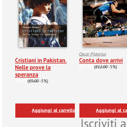
Oscar Pistorius
Cristiani in Pakistan.
Conta dove arrivi
Nelle prove la
€11.40
(
€12.00
-5%)
speranza
€8.55
(
€9.00
-5%)
Aggiungi al carrello
Aggiungi al ca
Iscriviti