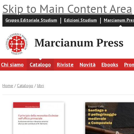
Skip to Main Content Area
Gruppo Editoriale Studium
Edizioni Studium
Marcianum Pre
Chi siamo
Catalogo
Riviste
Novità
Ebooks
Pro
Home
/
Catalogo
/
libri