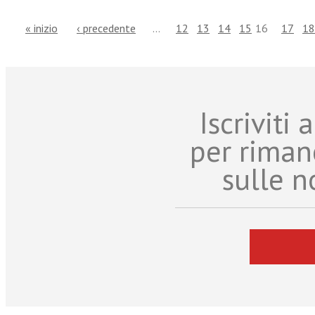
« inizio
‹ precedente
…
12
13
14
15
16
17
18
Iscriviti
per riman
sulle n