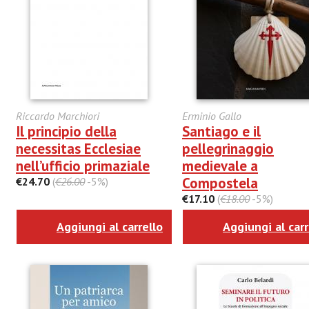
Riccardo Marchiori
Erminio Gallo
Il principio della
Santiago e il
necessitas Ecclesiae
pellegrinaggio
nell’ufficio primaziale
medievale a
Compostela
€24.70
(
€26.00
-5%)
€17.10
(
€18.00
-5%)
Aggiungi al carrello
Aggiungi al carr