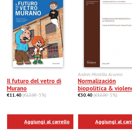
Andrés Montilla Acurero
Il futuro del vetro di
Normalización
Murano
biopolitíca & violen
€11.40
(
€12.00
-5%)
€30.40
(
€32.00
-5%)
Aggiungi al carrello
Aggiungi al carr