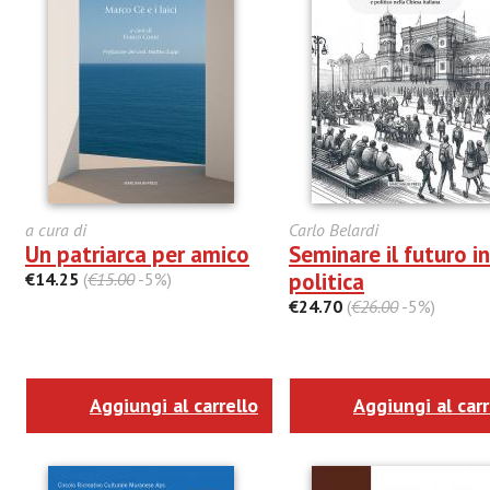
a cura di
Carlo Belardi
Un patriarca per amico
Seminare il futuro in
politica
€14.25
(
€15.00
-5%)
€24.70
(
€26.00
-5%)
Aggiungi al carrello
Aggiungi al carr