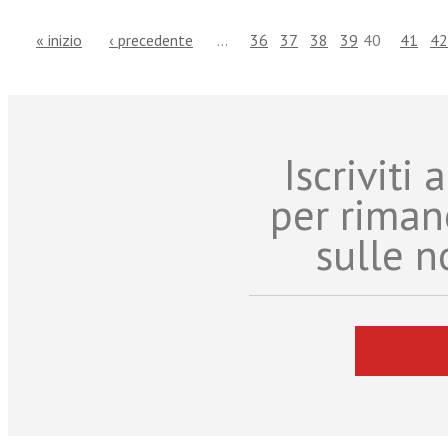
« inizio
‹ precedente
…
36
37
38
39
40
41
42
Iscriviti
per riman
sulle n