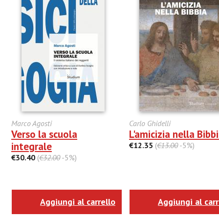
Marco Agosti
Carlo Ghidelli
Verso la scuola
L'amicizia nella Bibb
integrale
€12.35
(
€13.00
-5%)
€30.40
(
€32.00
-5%)
Aggiungi al carrello
Aggiungi al carr