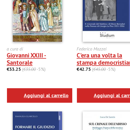
a cura di
Federico Mazzei
Giovanni XXIII -
C'era una volta la
Santorale
stampa democristia
€33.25
(
€35.00
-5%)
€42.75
(
€45.00
-5%)
Aggiungi al carrello
Aggiungi al carr