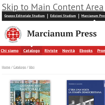
Skip to Main Content Area
Gruppo Editoriale Studium
Edizioni Studium
Marcianum Pre
Chi siamo
Catalogo
Riviste
Novità
Ebooks
Pro
Home
/
Catalogo
/
libri