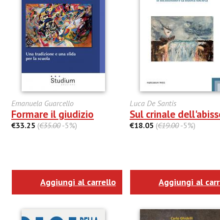
Emanuela Guarcello
Luca De Santis
Formare il giudizio
Sul crinale dell'abis
€33.25
(
€35.00
-5%)
€18.05
(
€19.00
-5%)
Aggiungi al carrello
Aggiungi al carr