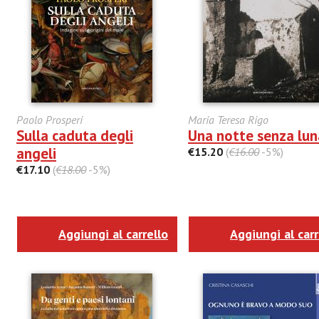
Paolo Prosperi
Maria Teresa Rigo
Sulla caduta degli
Una notte senza lun
angeli
€15.20
(
€16.00
-5%)
€17.10
(
€18.00
-5%)
Aggiungi al carrello
Aggiungi al carr