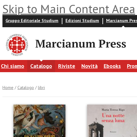
Skip to Main Content Area
Gruppo Editoriale Studium
Edizioni Studium
Marcianum Pre
Chi siamo
Catalogo
Riviste
Novità
Ebooks
Pro
Home
/
Catalogo
/
libri