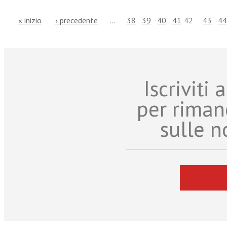
« inizio
‹ precedente
…
38
39
40
41
42
43
44
Iscriviti
per riman
sulle n