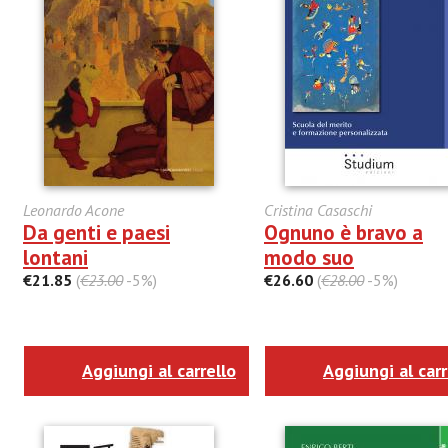
Leonardo Acone
Cristina Casaschi
Da genti e paesi
Ognuno è bravo a
lontani
modo suo
€21.85
(
€23.00
-5%)
€26.60
(
€28.00
-5%)
Aggiungi al carrello
Aggiungi al carr