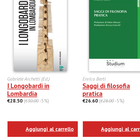
Gabriele Archetti (Ed.)
Enrico Berti
I Longobardi in
Saggi di filosofia
Lombardia
pratica
€28.50
(
€30.00
-5%)
€26.60
(
€28.00
-5%)
Aggiungi al carrello
Aggiungi al carr