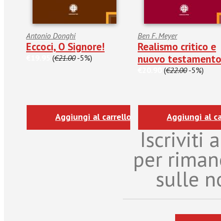
Antonio Donghi
Ben F. Meyer
Eccoci, O Signore!
Realismo critico e
nuovo testament
€19.95
(
€21.00
-5%)
€20.90
(
€22.00
-5%)
Aggiungi al carrello
Aggiungi al ca
Iscriviti
per riman
sulle n