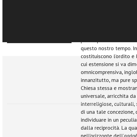
nell’insegnamento di pap
€19,99
Acquista Ebook
tramite cui egli interpr
d’epoca – come lo chiam
le sfide più urgenti e p
riflessione teologica sia
Sfoglia online
per l’esperienza credent
questo nostro tempo. In
costituiscono l’ordito e 
cui estensione si va di
omnicomprensiva, inglob
innanzitutto, ma pure sp
Chiesa stessa e mostra
universale, arricchita d
interreligiose, culturali,
di una tale concezione, 
individuare in un peculi
dalla reciprocità. La qu
nell’orizzonte dell’
agáp