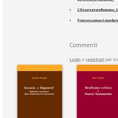
L'OsservatoreRomano_1
Francescomacri.wordpr
Commenti
Login
o
registrati
per in