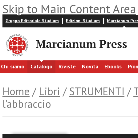
Skip to Main Content Area
Gruppo Editoriale Studium
Edizioni Studium
Marcianum Pre
Chi siamo
Catalogo
Riviste
Novità
Ebooks
Pro
Home
/
Libri
/
STRUMENTI
/
l’abbraccio