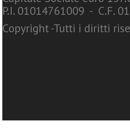
P.I. 01014761009 - C.F. 
Copyright -Tutti i diritti ris