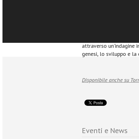
€17.99
sociologica delle esper
Acquista Ebook
politica di ispirazione c
al modello delle Scuole
e politico (Sfisp). Il l
delle principali caratter
attraverso un’indagine i
genesi, lo sviluppo e la
Disponibile anche su Tor
Eventi e News