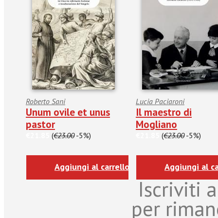
Roberto Sani
Lucia Paciaroni
Unum ovile et unus
Il maestro di
pastor
Mogliano
€21.85
(
€23.00
-5%)
€21.85
(
€23.00
-5%)
Aggiungi al carrello
Aggiungi al ca
Iscriviti
per riman