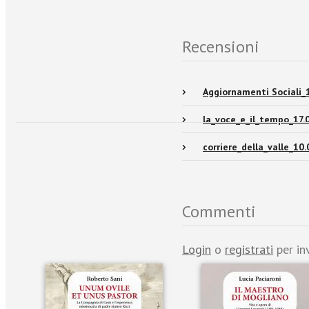
Recensioni
Aggiornamenti Sociali_
la_voce_e_il_tempo_17.
corriere_della_valle_10.
Commenti
Login
o
registrati
per in