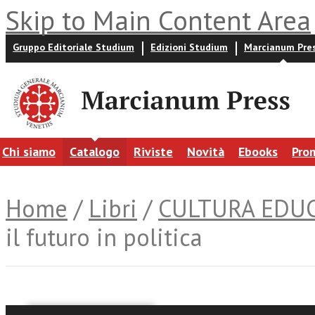
Skip to Main Content Area
Gruppo Editoriale Studium
Edizioni Studium
Marcianum Pre
Chi siamo
Catalogo
Riviste
Novità
Ebooks
Pro
Home
/
Libri
/
CULTURA EDU
il futuro in politica