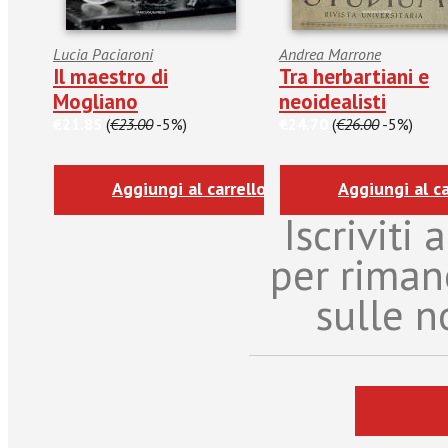
Lucia Paciaroni
Andrea Marrone
Il maestro di
Tra herbartiani e
Mogliano
neoidealisti
€21.85
(
€23.00
-5%)
€24.70
(
€26.00
-5%)
Aggiungi al carrello
Aggiungi al ca
Iscriviti
per riman
sulle n