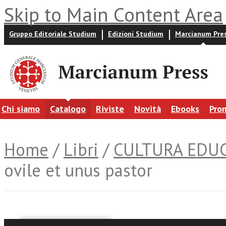
Skip to Main Content Area
Gruppo Editoriale Studium
Edizioni Studium
Marcianum Pre
Chi siamo
Catalogo
Riviste
Novità
Ebooks
Pro
Home
/
Libri
/
CULTURA EDU
ovile et unus pastor