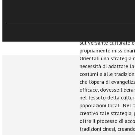
missionaria di padre Mat
profilo, alla luce delle 
di un nuovo universalis
Rinnovamento cattolico e
Compagnia di Gesù si fe
sul versante culturale 
propriamente missionari
Orientali una strategia
necessità di adattare la
costumi e alle tradizion
che l’opera di evangeliz
efficace, dovesse liberar
nel tessuto della cultur
popolazioni locali. Nell
creativo tale strategia,
oltre il processo di ac
tradizioni cinesi, crean