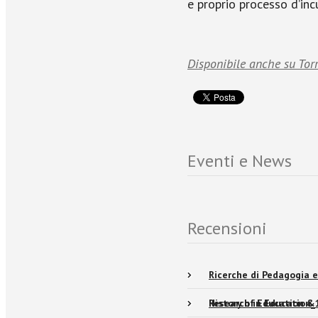
e proprio processo d’inc
Disponibile anche su Tor
Eventi e News
Recensioni
Ricerche di Pedagogia e
Research in Education_
History of Education & C