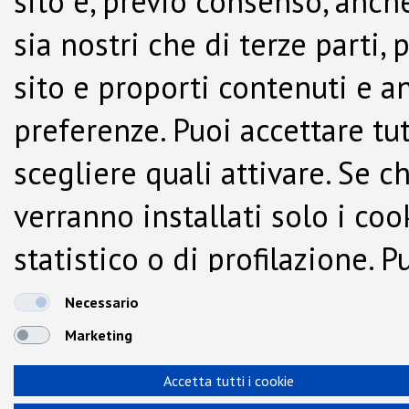
sito e, previo consenso, anche
sia nostri che di terze parti,
sito e proporti contenuti e a
preferenze. Puoi accettare tutti
scegliere quali attivare. Se c
verranno installati solo i co
statistico o di profilazione.
dalla Cookie Policy.
Necessario
Marketing
Accetta tutti i cookie