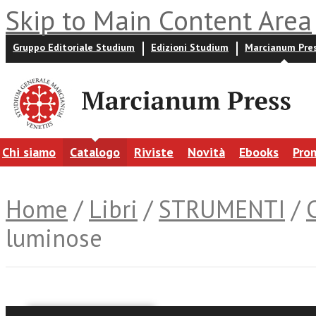
Skip to Main Content Area
Gruppo Editoriale Studium
Edizioni Studium
Marcianum Pre
Chi siamo
Catalogo
Riviste
Novità
Ebooks
Pro
Home
/
Libri
/
STRUMENTI
/
luminose