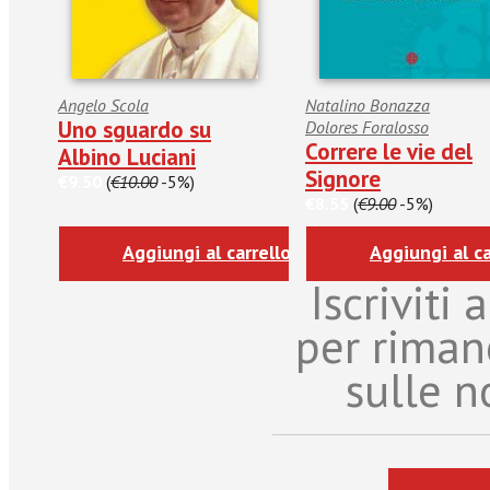
Angelo Scola
Natalino Bonazza
Uno sguardo su
Dolores Foralosso
Correre le vie del
Albino Luciani
Signore
€9.50
(
€10.00
-5%)
€8.55
(
€9.00
-5%)
Aggiungi al carrello
Aggiungi al ca
Iscriviti
per riman
sulle n