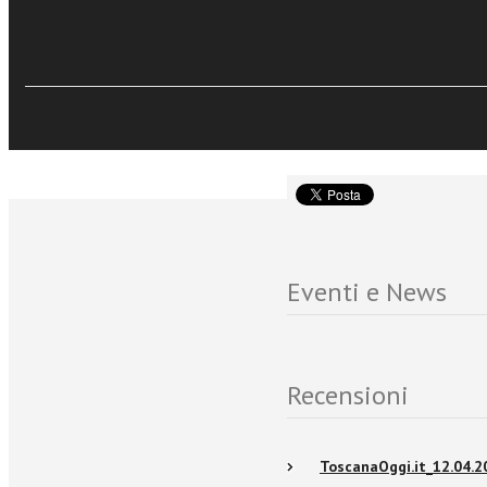
sintesi chiara e di com
a portata di mano sia per
la testimonianza, oggi s
incrociamo sul nostro 
Eventi e News
Recensioni
ToscanaOggi.it_12.04.2