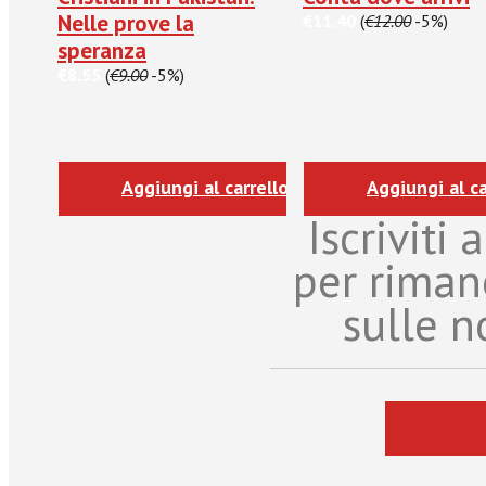
Nelle prove la
€11.40
(
€12.00
-5%)
speranza
€8.55
(
€9.00
-5%)
Aggiungi al carrello
Aggiungi al ca
Iscriviti
per riman
sulle n