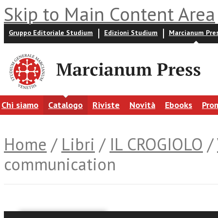
Skip to Main Content Area
Gruppo Editoriale Studium
Edizioni Studium
Marcianum Pre
Chi siamo
Catalogo
Riviste
Novità
Ebooks
Pro
Home
/
Libri
/
IL CROGIOLO
/
communication