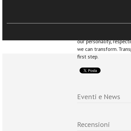
area of one's life, it wi
everyone is unique in th
and talents. To achieve 
through the different p
understand who we reall
our personality, respec
we can transform. Trans
first step.
Eventi e News
Recensioni