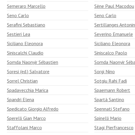
Semeraro Marcello
Sène Paul Macodou
Seno Carlo
Seno Carlo
Serafini Sebastiano
Sertillanges Anton
Sestieri Lea
Severino Emanuele
Siciliano Eleonora
Siciliano Eleonora
Siniscalchi Claudio
Siniscalco Paolo
Somda Naonyir Sébastien
Somda Naonyir Séba
Soresi (ed.) Salvatore
Sorgi Nino
Sorrel Christian
Sotgiu Rahi Fadi
Spadavecchia Marica
Spaemann Robert
Spandri Elena
Spartà Santino
Spedicato Giorgio Alfredo
Spennati Stefano
Sperelli Gian Marco
Spinelli Mario
Staffolani Marco
Stagi Pierfrancesco