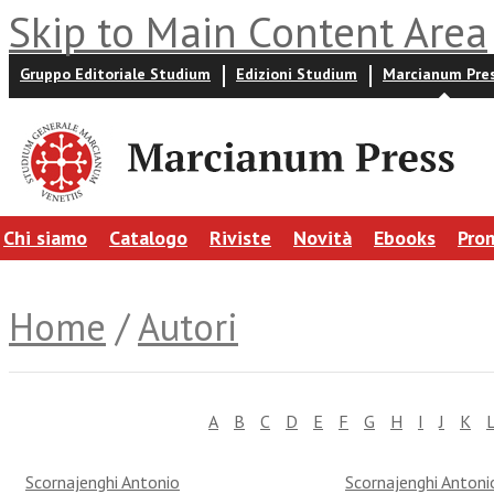
Skip to Main Content Area
Gruppo Editoriale Studium
Edizioni Studium
Marcianum Pre
Chi siamo
Catalogo
Riviste
Novità
Ebooks
Pro
Home
/
Autori
A
B
C
D
E
F
G
H
I
J
K
Scornajenghi Antonio
Scornajenghi Antoni