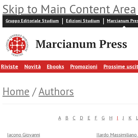
Skip to Main Content Area
Gruppo Editoriale Studium
Edizioni Studium
Marcianum Pre
Riviste
Novità
Ebooks
Promozioni
Prossime usci
Home
/
Authors
A
B
C
D
E
F
G
H
I
J
K
Iacono Giovanni
Ilardo Massimiliano