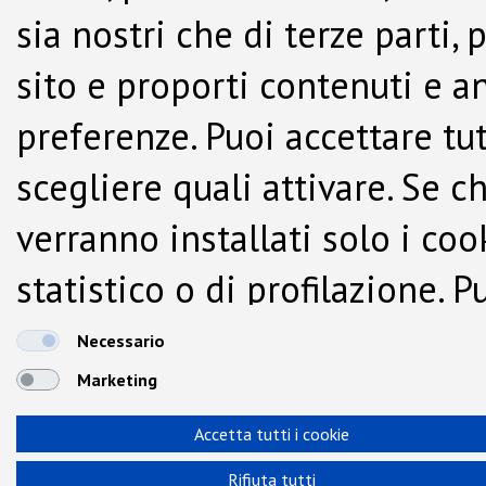
sia nostri che di terze parti,
sito e proporti contenuti e a
preferenze. Puoi accettare tutti
scegliere quali attivare. Se c
verranno installati solo i co
statistico o di profilazione.
dalla Cookie Policy.
Necessario
Marketing
Accetta tutti i cookie
Rifiuta tutti